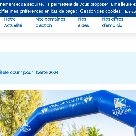
nnement et sa sécurité. Ils permettent de vous proposer la meilleure 
edi de 8h à 16h30
Su
odifier mes préférences en bas de page : "Gestion des cookies".
En sa
Notre
Nos domaines
Nos
Nos offres
Actualité
d'action
aides
d’emplois
illele courir pour liberte 2024