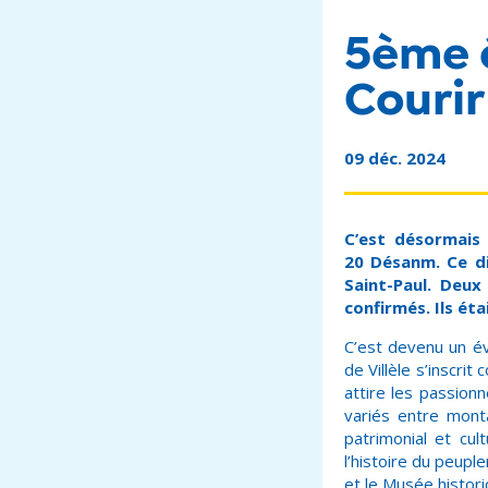
5ème é
Courir
09 déc. 2024
C’est désormais u
20 Désanm. Ce d
Saint-Paul. Deu
confirmés. Ils ét
C’est devenu un év
de Villèle s’inscrit
attire les passion
variés entre mont
patrimonial et cul
l’histoire du peupl
et le Musée historiq