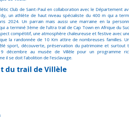
thlétic Club de Saint-Paul en collaboration avec le Département a
aïdy, un athlète de haut niveau spécialiste du 400 m qui a term
is 2024. Un parrain mais aussi une marraine en la personn
 qui a terminé 3
ème
de l’ultra trail de Cap Town en Afrique du Sud.
aspect compétitif, une atmosphère chaleureuse et festive avec une
sque la randonnée de 10 Km attire de nombreuses familles. Une
êlé sport, découverte, préservation du patrimoine et surtout 
19 décembre au musée de Villèle pour un programme rich
 se doit l’abolition de l’esclavage.
 du trail de Villèle
s