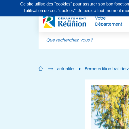
Ce site utilise des "cookies" pour assurer son bon fonctio
Contactez-nous au
0262 90 30 30
, du lundi au vendr
l'utilisation de ces "cookies". Je peux à tout moment m
Votre
Département
Aller au contenu principal
actualite
5eme edition trail de v