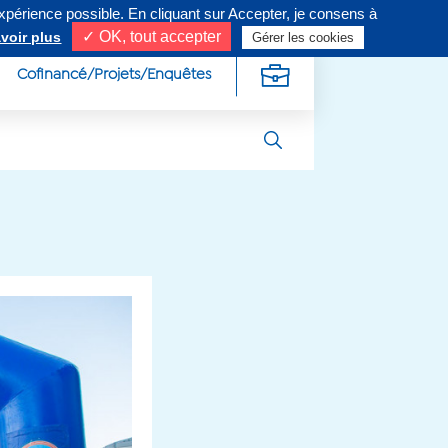
expérience possible. En cliquant sur Accepter, je consens à
ivez-nous sur
✓ OK, tout accepter
voir plus
Gérer les cookies
Cofinancé/Projets/Enquêtes