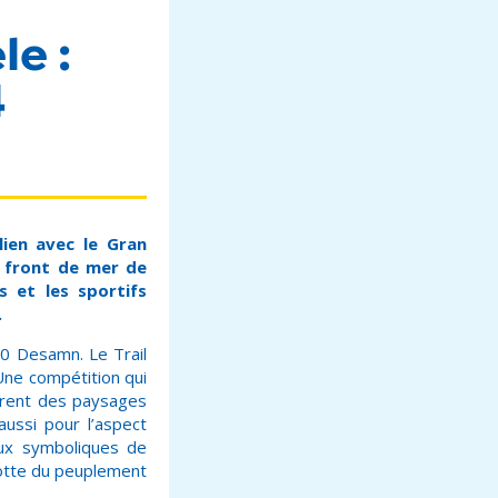
le :
4
 lien avec le Gran
 front de mer de
 et les sportifs
.
20 Desamn. Le Trail
Une compétition qui
uvrent des paysages
ussi pour l’aspect
ieux symboliques de
grotte du peuplement