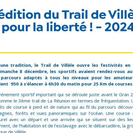
dition du Trail de Villè
 pour la liberté ! - 202
ne tradition, le Trail de Villèle ouvre les festivités en
imanche 8 décembre, les sportifs avaient rendez-vous au
x parcours adaptés à tous les niveaux pour les amateurs
aient 950 à s’élancer à 6h30 du matin pour 25 Km de courses
énement sportif important qui se déroule juste avant le Gran 
 comme le 3
ème
trail de La Réunion en termes de fréquentation. 
nés de course à pied et de nature qui au fil du parcours déco
agnes, forêts et vues panoramiques sur l’océan. Une course a
turel avec un départ et une arrivée qui se situent sur des l
ement, de l’habitation et de l’esclavage avec le débarcadère, la 
ue de Villèle.