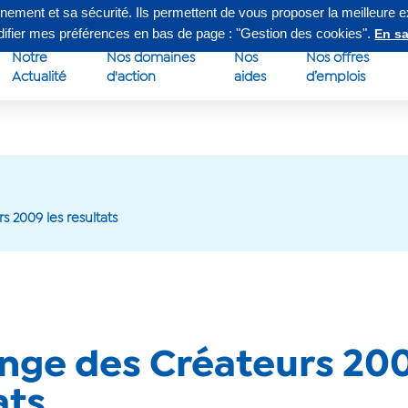
nnement et sa sécurité. Ils permettent de vous proposer la meilleure 
edi de 8h à 16h30
Su
odifier mes préférences en bas de page : "Gestion des cookies".
En sa
Notre
Nos domaines
Nos
Nos offres
Actualité
d'action
aides
d’emplois
s 2009 les resultats
nge des Créateurs 200
ats