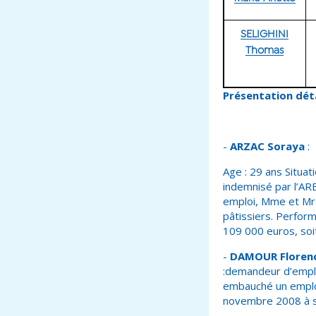
SELIGHINI
Thomas
Présentation déta
-
ARZAC Soraya
:
Age : 29 ans Situa
indemnisé par l’ARE
emploi, Mme et Mr 
pâtissiers. Perfor
109 000 euros, soi
-
DAMOUR Floren
:demandeur d’emplo
embauché un employ
novembre 2008 à s