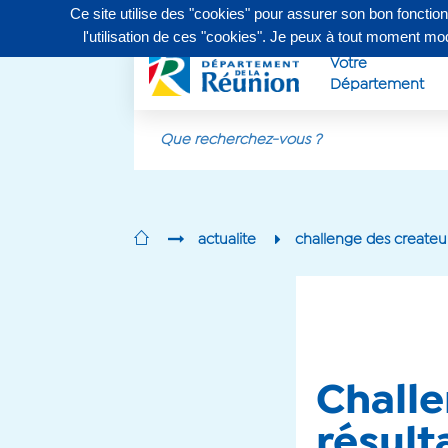
Ce site utilise des "cookies" pour assurer son bon fonctio
Contactez-nous au
0262 90 30 30
, du lundi au vendr
l'utilisation de ces "cookies". Je peux à tout moment m
Votre
Département
Aller au contenu principal
actualite
challenge des createur
Challe
résult