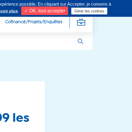
expérience possible. En cliquant sur Accepter, je consens à
ivez-nous sur
✓ OK, tout accepter
voir plus
Gérer les cookies
Cofinancé/Projets/Enquêtes
9 les