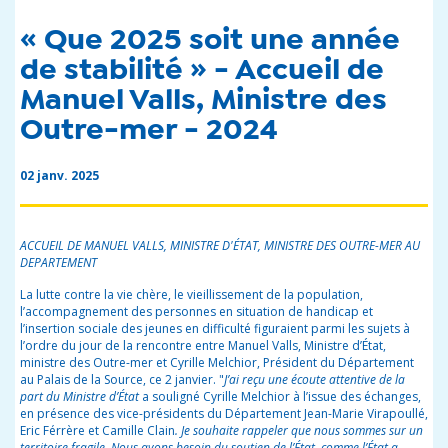
« Que 2025 soit une année
de stabilité » - Accueil de
Manuel Valls, Ministre des
Outre-mer - 2024
02 janv. 2025
ACCUEIL DE
MANUEL VALLS,
MINISTRE D'ÉTAT,
MINISTRE DES OUTRE-
MER
AU
DEPARTEMENT
La lutte contre la vie chère, le vieillissement de la population,
l’accompagnement des personnes en situation de handicap et
l’insertion sociale des jeunes en difficulté figuraient parmi les sujets à
l’ordre du jour de la rencontre entre Manuel Valls, Ministre d’État,
ministre des Outre-
mer
et Cyrille Melchior, Président du Département
au Palais de la Source, ce 2 janvier. "
J’ai reçu une écoute attentive de la
part du Ministre d’État
a
souligné Cyrille Melchior à l’issue des échanges,
en présence des vice-présidents du Département Jean-Marie Virapoullé,
Eric Férrère et Camille Clain
. Je souhaite rappeler que nous sommes sur un
territoire fragile. Nous avons besoin du soutien de l’État, comme l’État a