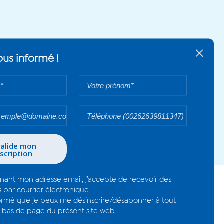
+
us informé !
Votre
prénom*
Votre
numéro
de
téléphone
gnant mon adresse email, j’accepte de recevoir des
s par courrier électronique
nformé que je peux me désinscrire/désabonner à tout
bas de page du présent site web