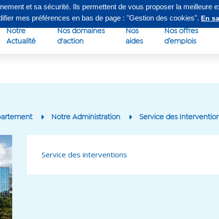
nnement et sa sécurité. Ils permettent de vous proposer la meilleure 
edi de 8h à 16h30
Su
odifier mes préférences en bas de page : "Gestion des cookies".
En sa
Notre
Nos domaines
Nos
Nos offres
Actualité
d'action
aides
d’emplois
partement
Notre Administration
Service des Interventio
Service des interventions