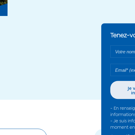
Tenez-vo
Votre
nom*
Votre
email*
- En rensei
information
- Je suis i
moment en 