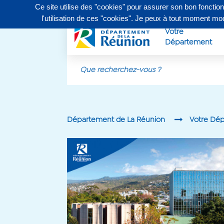
Ce site utilise des "cookies" pour assurer son bon fonctio
Contactez-nous au
0262 90 30 30
, du lundi au vendr
l'utilisation de ces "cookies". Je peux à tout moment m
Votre
Département
Aller au contenu principal
Département de La Réunion
Votre Dé