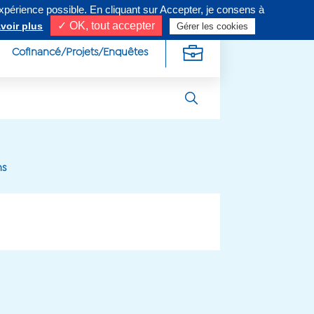
expérience possible. En cliquant sur Accepter, je consens à
ivez-nous sur
✓ OK, tout accepter
voir plus
Gérer les cookies
Cofinancé/Projets/Enquêtes
ns