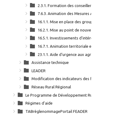
2.3.1. Formation des conseillers agricoles
7.6.3. Animation des Mesures Agro Environnementales e
16.1.1. Mise en place des groupes opérationnels
16.2.1. Mise au point de nouveaux produits, pratiques,
16.5.1. Investissements d'intérêts collectifs valorisatio
16.7.1. Animation territoriale et approche collective d
23.1.1. Aide d’urgence aux agriculteurs sinistrés suite à
Assistance technique
LEADER
Modification des indicateurs des fiches actions_sept2021
Réseau Rural Régional
Le Programme de Développement Rural 2014-2022
Régimes d'aide
TABrèglenommagePortail FEADER