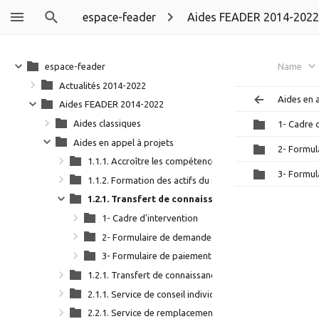
espace-feader
Aides FEADER 2014-2022
espace-feader
Name
Actualités 2014-2022
Aides en 
Aides FEADER 2014-2022
Aides classiques
1- Cadre 
Aides en appel à projets
2- Formul
1.1.1. Accroître les compétences des acteurs en milieu ru
3- Formul
1.1.2. Formation des actifs du secteur agricole et des fi
1.2.1. Transfert de connaissances (foncier)
1- Cadre d'intervention
2- Formulaire de demande
3- Formulaire de paiement
1.2.1. Transfert de connaissances (hors foncier)_V2
2.1.1. Service de conseil individualisé
2.2.1. Service de remplacement