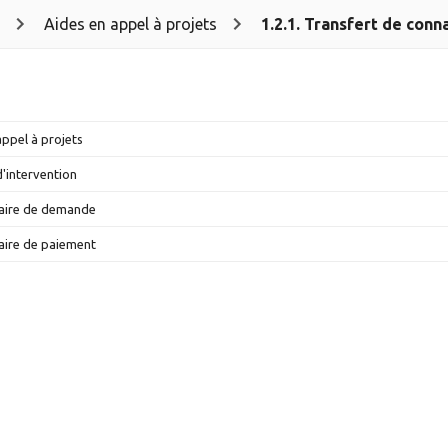
Aides en appel à projets
1.2.1. Transfert de conn
appel à projets
d'intervention
aire de demande
ral
aire de paiement
lières adossées