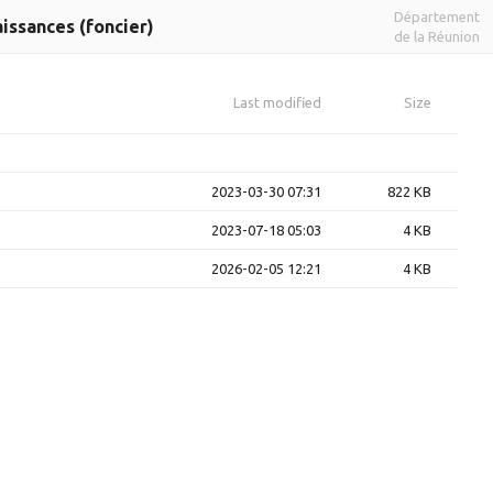
Département
aissances (foncier)
de la Réunion
Last modified
Size
2023-03-30 07:31
822 KB
2023-07-18 05:03
4 KB
2026-02-05 12:21
4 KB