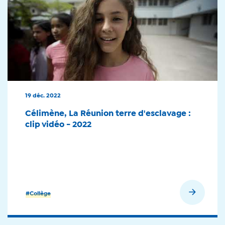
19 déc. 2022
Célimène, La Réunion terre d'esclavage :
clip vidéo - 2022
En savoir plus
#Collège