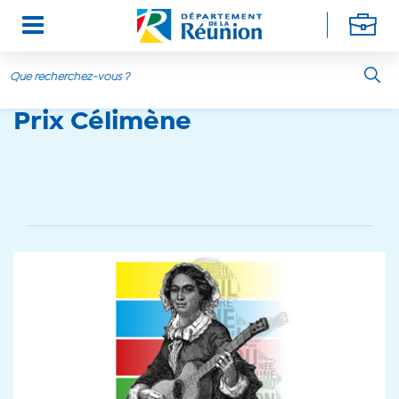
Aller au contenu principal
Prix Célimène