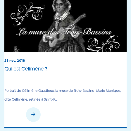
28 nov. 2018
Qui est Célimène ?
Portrait de Célimène Gaudieux, la muse de Trois-Bassins : Marie Monique,
dite Célimène, est née à Saint-P...
En savoir plus