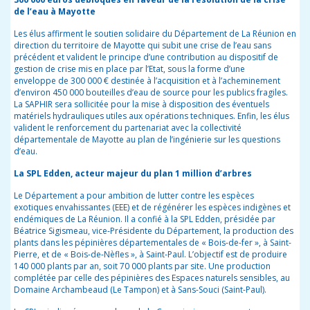
de l’eau à Mayotte
Les élus affirment le soutien solidaire du Département de La Réunion en
direction du territoire de Mayotte qui subit une crise de l’eau sans
précédent et valident le principe d’une contribution au dispositif de
gestion de crise mis en place par l’Etat, sous la forme d’une
enveloppe de 300 000 € destinée à l’acquisition et à l’acheminement
d’environ 450 000 bouteilles d’eau de source pour les publics fragiles.
La SAPHIR sera sollicitée pour la mise à disposition des éventuels
matériels hydrauliques utiles aux opérations techniques. Enfin, les élus
valident le renforcement du partenariat avec la collectivité
départementale de Mayotte au plan de l’ingénierie sur les questions
d’eau.
La SPL Edden, acteur majeur du plan 1 million d’arbres
Le Département a pour ambition
de lutter contre les espèces
exotiques envahissantes (EEE) et
de régénérer les espèces indigènes et
endémiques de La Réunion
.
Il
a confié à la SPL Edden
,
présidée par
Béatrice Sigismeau, vice-Présidente du Département,
la production des
plants dans les pépinières départementales de « Bois-de-fer », à Saint-
Pierre, et de « Bois-de-Nèfles », à Saint-Paul. L’objectif est de produire
140 000 plants par an, soit 70 000 plants par site. Une production
complétée par celle des pépinières des Espaces naturels sensibles, au
Domaine Archambeaud (Le Tampon) et à Sans-Souci (Saint-Paul).