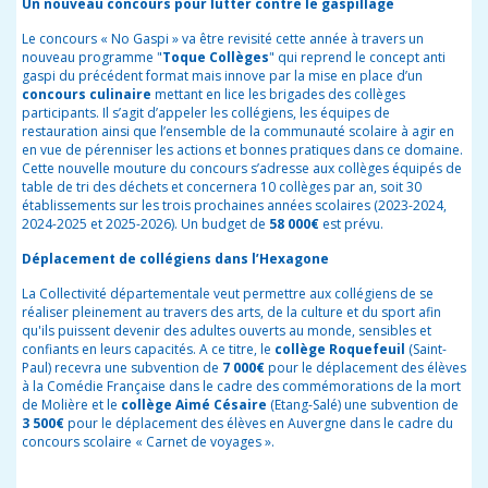
Un nouveau concours pour lutter contre le gaspillage
Le concours « No Gaspi » va être revisité cette année à travers un
nouveau programme "
Toque Collèges
" qui reprend le concept anti
gaspi du précédent format mais innove par la mise en place d’un
concours culinaire
mettant en lice les brigades des collèges
participants. Il s’agit d’appeler les collégiens, les équipes de
restauration ainsi que l’ensemble de la communauté scolaire à agir en
en vue de pérenniser les actions et bonnes pratiques dans ce domaine.
Cette nouvelle mouture du concours s’adresse aux collèges équipés de
table de tri des déchets et concernera 10 collèges par an, soit 30
établissements sur les trois prochaines années scolaires (2023-2024,
2024-2025 et 2025-2026). Un budget de
58 000€
est prévu.
Déplacement de collégiens dans l’Hexagone
La Collectivité départementale veut permettre aux collégiens de se
réaliser pleinement au travers des arts, de la culture et du sport afin
qu'ils puissent devenir des adultes ouverts au monde, sensibles et
confiants en leurs capacités. A ce titre, le
collège Roquefeuil
(Saint-
Paul) recevra une subvention de
7 000€
pour le déplacement des élèves
à la Comédie Française dans le cadre des commémorations de la mort
de Molière et le
collège Aimé Césaire
(Etang-Salé) une subvention de
3 500€
pour le déplacement des élèves en Auvergne dans le cadre du
concours scolaire « Carnet de voyages ».