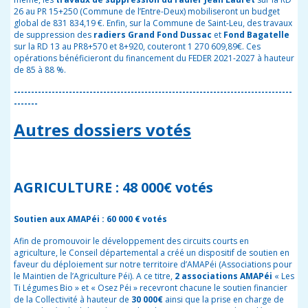
26 au PR 15+250 (Commune de l’Entre-Deux) mobiliseront un budget
global de 831 834,19 €.
Enfin, s
ur la Commune de Saint-Leu, des travaux
de suppression des
radiers Grand Fond Dussac
et
Fond Bagatelle
sur la RD 13 au PR8+570 et 8+920, couteront 1 270 609,89€. Ces
opérations bénéficieront du financement du FEDER 2021-2027 à hauteur
de 85 à 88 %.
---------------------------------------------------------------------------------
-------
Autres dossiers votés
AGRICULTURE : 48 000€ votés
Soutien aux AMAPéi : 60 000 € votés
Afin de promouvoir le développement des circuits courts en
agriculture, le Conseil départemental a créé un dispositif de soutien en
faveur du déploiement sur notre territoire d’AMAPéi (Associations pour
le Maintien de l’Agriculture Péi). A ce titre,
2 associations AMAPéi
« Les
Ti Légumes Bio » et « Osez Péi » recevront chacune le soutien financier
de la Collectivité à hauteur de
30 000€
ainsi que la prise en charge de