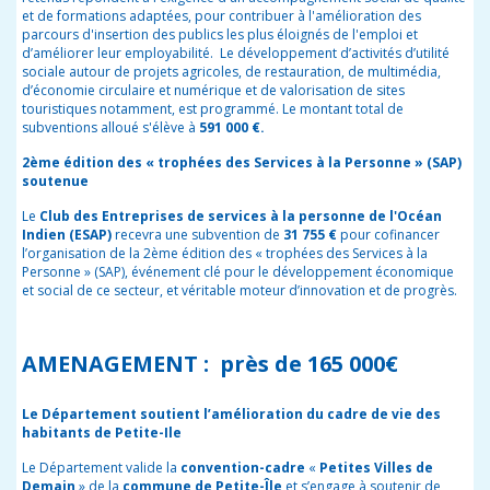
et de formations adaptées, pour contribuer à l'amélioration des
parcours d'insertion des publics les plus éloignés de l'emploi et
d’améliorer leur employabilité. Le développement d’activités d’utilité
sociale autour de projets agricoles, de restauration, de multimédia,
d’économie circulaire et numérique et de valorisation de sites
touristiques notamment, est programmé. Le montant total de
subventions alloué s'élève à
591 000 €.
2
ème
édition des « trophées des Services à la Personne » (SAP)
soutenue
Le
Club des Entreprises de services à la personne de l'Océan
Indien (ESAP)
recevra une subvention de
31 755 €
pour cofinancer
l’organisation de la 2
ème
édition des « trophées des Services à la
Personne » (SAP), événement clé pour le développement économique
et social de ce secteur, et véritable moteur d’innovation et de progrès.
AMENAGEMENT : près de 165 000€
Le Département soutient l’amélioration du cadre de vie des
habitants de Petite-Ile
Le Département valide la
convention-cadre
«
Petites Villes de
Demain
» de la
commune de
Petite-Île
et s’engage à soutenir de