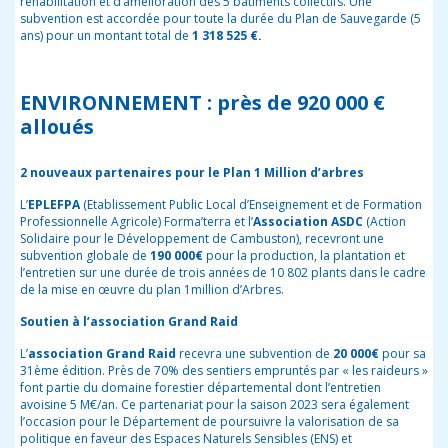
réhabilitation et d’amélioration des 5 bâtiments collectifs. Une
subvention est accordée pour toute la durée du Plan de Sauvegarde (5
ans) pour un montant total de
1 318 525 €.
ENVIRONNEMENT : près de 920 000 €
alloués
2 nouveaux partenaires pour le Plan 1 Million d’arbres
L’
EPLEFPA
(Etablissement Public Local d’Enseignement et de Formation
Professionnelle Agricole) Forma’terra et l’
Association ASDC
(Action
Solidaire pour le Développement de Cambuston), recevront une
subvention globale de
190 000€
pour la production, la plantation et
l’entretien sur une durée de trois années de 10 802 plants dans le cadre
de la mise en œuvre du plan 1million d’Arbres.
Soutien à l’association Grand Raid
L’
association Grand Raid
recevra une subvention de
20 000€
pour sa
31ème édition. Près de 70% des sentiers empruntés par « les raideurs »
font partie du domaine forestier départemental dont l’entretien
avoisine 5 M€/an. Ce partenariat pour la saison 2023 sera également
l’occasion pour le Département de poursuivre la valorisation de sa
politique en faveur des Espaces Naturels Sensibles (ENS) et