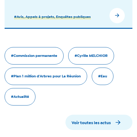
#Avis, Appels à projets, Enquêtes publiques
#Commission permanente
#Cyrille MELCHIOR
#Plan 1 million d'Arbres pour La Réunion
#Eau
#Actualité
Voir toutes les actus