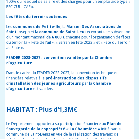
100% du résiduel de salaire et des charges pour un emploi aidé type «
PEC CUI – CAE ».
Les fêtes du terroir soutenues
Les
communes de Petite-Ile,
la
Maison Des Associations de
Saint
-Joseph et la
commune de Saint-Leu
recevront une subvention
d’un montant maximal de
6 000 €
chacune pour l’organisation de fêtes
du terroir la « Fête de l’ail », « Safran en fête 2023 » et « Fête du Terroir
au Plate ».
FEADER 2023-2027 : convention validée par la Chambre
d’agriculture
Dans le cadre du FEADER 2023-2027, la convention technique et
financière relative à la
pré-instruction des dispositifs
d'installation des jeunes agriculteurs
par la
Chambre
d'agriculture
est validée.
HABITAT : Plus d’1,3M€
Le Département apportera sa participation financière au
Plan de
Sauvegarde de la copropriété « La Chaumière »
initié par la
commune de Saint-Denis en vue de la réalisation des travaux de