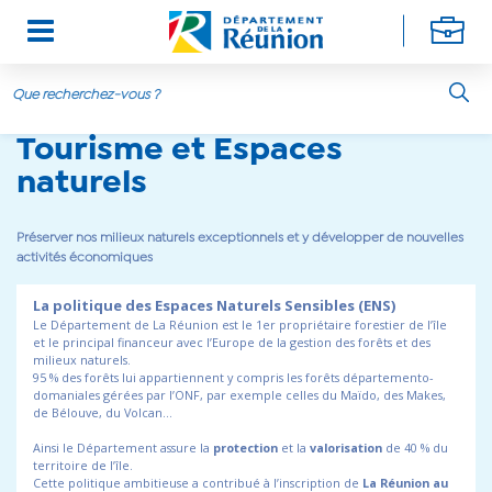
Aller au contenu principal
Tourisme et Espaces
naturels
Préserver nos milieux naturels exceptionnels et y développer de nouvelles
activités économiques
La politique des Espaces Naturels Sensibles (ENS)
Le Département de La Réunion est le 1er propriétaire forestier de l’île
et le principal financeur avec l’Europe de la gestion des forêts et des
milieux naturels.
95 % des forêts lui appartiennent y compris les forêts départemento-
domaniales gérées par l’ONF, par exemple celles du Maïdo, des Makes,
de Bélouve, du Volcan…
Ainsi le Département assure la
protection
et la
valorisation
de 40 % du
territoire de l’île.
Cette politique ambitieuse a contribué à l’inscription de
La Réunion au