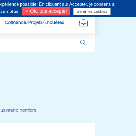
expérience possible. En cliquant sur Accepter, je consens à
ivez-nous sur
✓ OK, tout accepter
voir plus
Gérer les cookies
Cofinancé/Projets/Enquêtes
 plus grand nombre