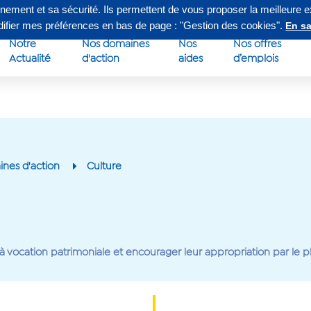
nnement et sa sécurité. Ils permettent de vous proposer la meilleure 
edi de 8h à 16h30
Su
odifier mes préférences en bas de page : "Gestion des cookies".
En sa
Notre
Nos domaines
Nos
Nos offres
Actualité
d'action
aides
d’emplois
nes d'action
Culture
es à vocation patrimoniale et encourager leur appropriation par le