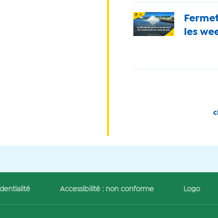
Fermet
les we
Pagination
c
dentialité
Accessibilité : non conforme
Logo