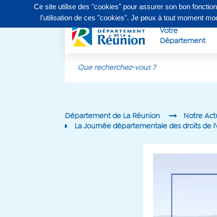
Ce site utilise des "cookies" pour assurer son bon fonctio
Contactez-nous au
0262 90 30 30
, du lundi au vendr
l'utilisation de ces "cookies". Je peux à tout moment m
Votre
Département
Aller au contenu principal
Département de La Réunion
Notre Act
La Journée départementale des droits de l