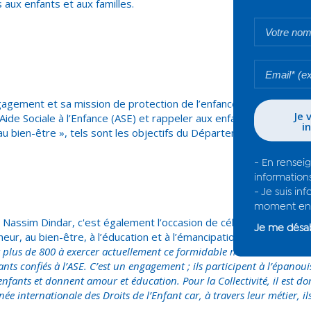
aux enfants et aux familles.
gagement et sa mission de protection de l’enfance et d’accomp
l’Aide Sociale à l’Enfance (ASE) et rappeler aux enfants leurs droits
t au bien-être », tels sont les objectifs du Département à travers l
Nassim Dindar, c'est également l’occasion de célébrer toutes cel
eur, au bien-être, à l’éducation et à l’émancipation de l’enfant, le
t plus de 800 à exercer actuellement ce formidable métier et à mener
nts confiés à l’ASE. C’est un engagement ; ils participent à l’épanou
nfants et donnent amour et éducation. Pour la Collectivité, il est don
née internationale des Droits de l’Enfant car, à travers leur métier, il