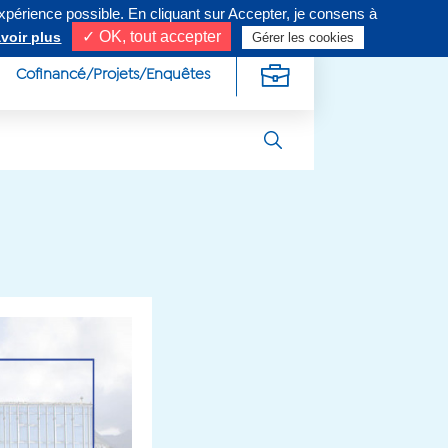
expérience possible. En cliquant sur Accepter, je consens à
ivez-nous sur
✓ OK, tout accepter
voir plus
Gérer les cookies
Cofinancé/Projets/Enquêtes