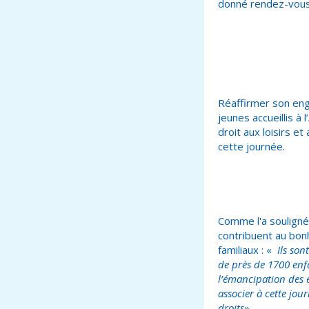
donné rendez-vous 
Réaffirmer son en
jeunes accueillis à 
droit aux loisirs e
cette journée.
Comme l'a souligné 
contribuent au bonh
familiaux : «
Ils son
de près de 1700 enfa
l’émancipation des e
associer à cette jour
droits
».