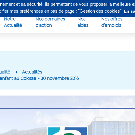
nnement et sa sécurité. Ils permettent de vous proposer la meilleure 
edi de 8h à 16h30
Su
odifier mes préférences en bas de page : "Gestion des cookies".
En sa
Notre
Nos domaines
Nos
Nos offres
Actualité
d'action
aides
d’emplois
ualité
Actualités
'enfant au Colosse - 30 novembre 2016