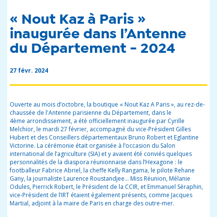
« Nout Kaz à Paris »
inaugurée dans l’Antenne
du Département - 2024
27 févr. 2024
Ouverte au mois d’octobre, la boutique
« Nout
Kaz A Paris », au rez-de-
chaussée de l'Antenne parisienne du Département, dans le
4
ème
arrondissement, a été officiellement inaugurée par Cyrille
Melchior, le
mardi
27 février, accompagné du vice-Président Gilles
Hubert et des Conseillers départementaux Bruno Robert et Eglantine
Victorine. La cérémonie était organisée à l’occasion du Salon
international de l’agriculture (SIA) et y avaient été conviés quelques
personnalités de la diaspora réunionnaise dans l’Hexagone : le
footballeur Fabrice Abriel, la cheffe Kelly Rangama, le pilote Rehane
Gany, la journaliste Laurence Roustandjee… Miss Réunion, Mélanie
Odules, Pierrick Robert, le Président de la CCIR, et Emmanuel Séraphin,
vice-Président de l’IRT étaient également présents, comme Jacques
Martial, adjoint à la maire de Paris en charge des outre-
mer
.