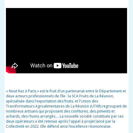
« Nout Kaz à Paris » est le fruit
d'un partenariat entre le Département et
deux acteurs professionnels de l’île : la SCA Fruits de La Réunion,
spécialisée dans l'exportation des fruits, et l'Union des
Transformateurs Agroalimentaires de La Réunion (UTAR) regroupant de
nombreux artisans qui proposent des confitures, des piments et
achards, des rhums arrangés.... La nouvelle société constituée par ces
deux opérateurs a été retenue après l'appel à projet lancé par la
Collectivité en 2022. Elle défend ainsi
l’excellence réunionnaise.