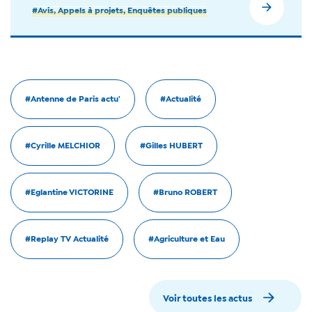
#Avis, Appels à projets, Enquêtes publiques
#Antenne de Paris actu'
#Actualité
#Cyrille MELCHIOR
#Gilles HUBERT
#Eglantine VICTORINE
#Bruno ROBERT
#Replay TV Actualité
#Agriculture et Eau
Voir toutes les actus