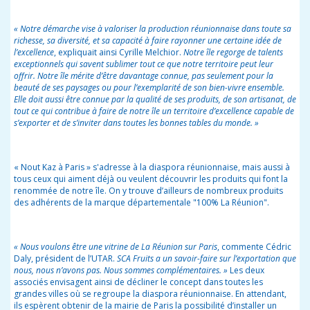
« Notre démarche vise à valoriser la production réunionnaise dans toute sa
richesse, sa diversité, et sa capacité à faire rayonner une certaine idée de
l’excellence
, expliquait ainsi Cyrille Melchior.
Notre île regorge de talents
exceptionnels qui savent sublimer tout ce que notre territoire peut leur
offrir. Notre île mérite d’être davantage connue, pas seulement pour la
beauté de ses paysages ou pour l’exemplarité de son bien-vivre ensemble.
Elle doit aussi être connue par la qualité de ses produits, de son artisanat, de
tout ce qui contribue à faire de notre île un territoire d’excellence capable de
s’exporter et de s’inviter dans toutes les bonnes tables du monde. »
« Nout Kaz à Paris » s'adresse à la diaspora réunionnaise, mais aussi à
tous ceux qui aiment déjà ou veulent découvrir les produits qui font la
renommée de notre île. On y trouve d’ailleurs de nombreux produits
des adhérents de la marque départementale "100% La Réunion".
« Nous voulons être une vitrine de La Réunion sur Paris
, commente Cédric
Daly, président de l’UTAR.
SCA Fruits a un savoir-faire sur l’exportation que
nous, nous n’avons pas. Nous sommes complémentaires. »
Les deux
associés envisagent ainsi de décliner le concept dans toutes les
grandes villes où se regroupe la diaspora réunionnaise. En attendant,
ils espèrent obtenir de la mairie de Paris la possibilité d’installer un