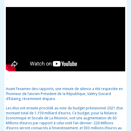
Avant l’examen des rapports, une minute de silence a été respectée en
l’honneur de l’ancien Président de la République, Valéry Giscard
d’Estaing, récemment disparu.
Les élus ont ensuite procédé au vote du budget prévisionnel 2021 d’un
montant total de 1,159 milliard d’euros. Ce budget, pour la Relance
Economique et Sociale de La Réunion, voit une augmentation de 63
Millions d’euros par rapport à celui voté l’an dernier. 226 Millions
d’euros seront consacrés à l’investissement, et 933 millions d’euros au