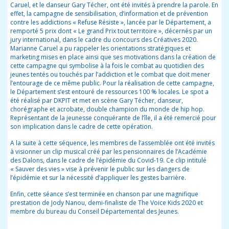
Caruel, et le danseur Gary Técher, ont été invités à prendre la parole. En
effet, la campagne de
sensibilisation, d’information et de prévention
contre les addictions
« Refuse Résiste », lancée par le Département, a
remporté 5 prix dont « Le grand Prix tout territoire »,
décernés par un
jury international, dans le cadre du concours des Créatives 2020.
Marianne Caruel a pu rappeler les orientations stratégiques et
marketing mises en place ainsi que ses motivations dans la création de
cette campagne qui
symbolise à la fois
le combat au quotidien des
jeunes tentés ou touchés par
l’addiction et le combat que
doit mener
l’entourage de ce
même public.
Pour la réalisation de cette campagne,
le Département s’est entouré de ressources 100 % locales.
Le spot a
été réalisé par DKPIT et
met en scène Gary Técher, danseur,
chorégraphe et acrobate, double champion
du monde de hip hop.
Représentant de la jeunesse conquérante de l’île, il a été remercié pour
son implication dans le cadre de cette opération.
A la suite à cette séquence, les membres de l’assemblée ont été invités
à visionner un clip musical créé par les pensionnaires de l’Académie
des Dalons, dans le cadre de l’épidémie du Covid-19. Ce clip intitulé
« Sauver des vies » vise à prévenir le public sur les dangers de
l’épidémie et sur la nécessité d’appliquer les gestes barrière.
Enfin, cette séance s’est terminée en chanson par une magnifique
prestation de Jody Nanou, demi-finaliste de The Voice Kids 2020 et
membre du bureau du Conseil Départemental des Jeunes.