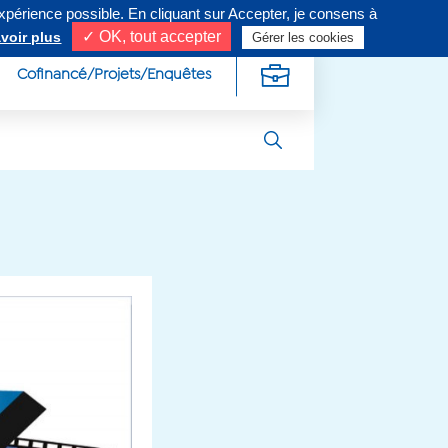
expérience possible. En cliquant sur Accepter, je consens à
ivez-nous sur
✓ OK, tout accepter
voir plus
Gérer les cookies
Cofinancé/Projets/Enquêtes