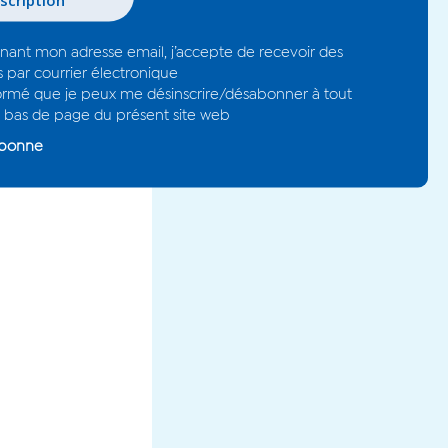
gnant mon adresse email, j’accepte de recevoir des
s par courrier électronique
nformé que je peux me désinscrire/désabonner à tout
bas de page du présent site web
abonne