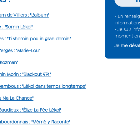
 de Villiers : "L'album"
- En rensei
information
 : "Somin Lékol"
- Je suis i
moment en 
es : "Ti shomin pou in gran domin"
Je me dés
rgès : "Marie-Lou"
"Kozman"
n Morin : "Blackout 974"
bambous : "Lékol dans temps longtemps"
Ou Na La Chance"
udieux : "Élize La Fée Lékol"
abourdonnais : "Mémé y Raconte"