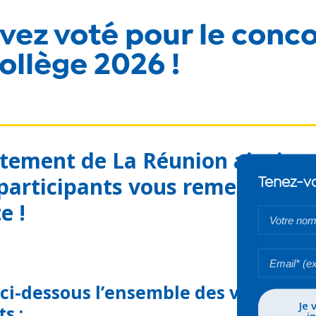
vez voté pour le conc
ollège 2026 !
tement de La Réunion ainsi qu
 participants vous remercient 
Tenez-vo
e !
Votre
nom*
Votre
email*
ci-dessous l’ensemble des vidéos des
s :