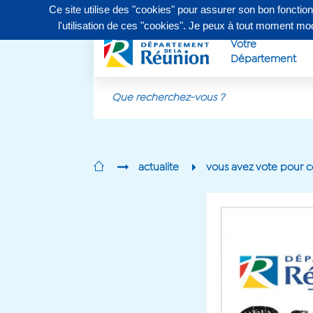
Ce site utilise des "cookies" pour assurer son bon fonctio
Contactez-nous au
0262 90 30 30
, du lundi au vendr
l'utilisation de ces "cookies". Je peux à tout moment m
Votre
Département
Aller au contenu principal
actualite
vous avez vote pour c