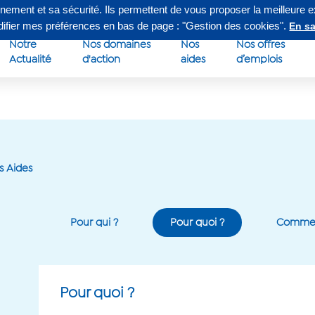
nnement et sa sécurité. Ils permettent de vous proposer la meilleure 
edi de 8h à 16h30
Su
odifier mes préférences en bas de page : "Gestion des cookies".
En sa
Notre
Nos domaines
Nos
Nos offres
Actualité
d'action
aides
d’emplois
s Aides
Pour qui ?
Pour quoi ?
Commen
Pour quoi ?