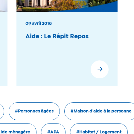
09 avril 2018
Aide : Le Répit Repos
En savoir plus
#Personnes âgées
#Maison d'aide à la personne
ide ménagère
#APA
#Habitat / Logement