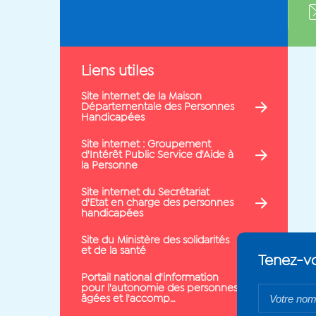
Liens utiles
Site internet de la Maison
Départementale des Personnes
Handicapées
Site internet : Groupement
d'Intérêt Public Service d'Aide à
la Personne
Site internet du Secrétariat
d'Etat en charge des personnes
handicapées
Site du Ministère des solidarités
et de la santé
Portail national d'information
pour l'autonomie des personnes
âgées et l'accomp…