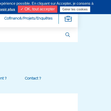
expérience possible. En cliquant sur Accepter, je consens à
ivez-nous sur
✓ OK, tout accepter
voir plus
Gérer les cookies
Cofinancé/Projets/Enquêtes
t ?
Contact ?