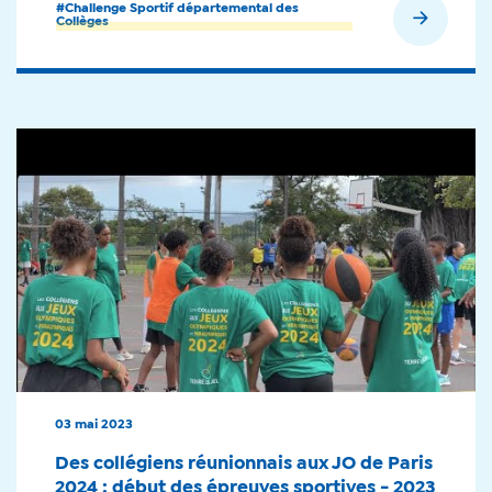
#Challenge Sportif départemental des
En savoir plus
Collèges
03 mai 2023
Des collégiens réunionnais aux JO de Paris
2024 : début des épreuves sportives - 2023