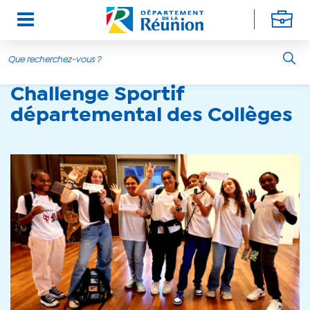
Aller au contenu principal
Challenge Sportif
départemental des Collèges