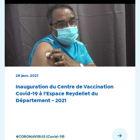
28 janv. 2021
Inauguration du Centre de Vaccination
Covid-19 à l’Espace Reydellet du
Département - 2021
En savoir plus
#CORONAVIRUS (Covid-19)