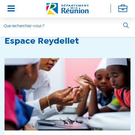
Aller au contenu principal
Espace Reydellet