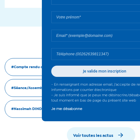
#Compte rendu de séance
#Séance/Assemblée plénière (publique)
#Nassimah DINDAR
#Maurice GIRONCEL
Voir toutes les actus