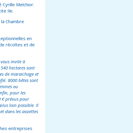
é Cyrille Melchior.
te Ile.
r la Chambre
ceptionnelles en
de récoltes et de
vous invite à
 540 hectares sont
lles de maraichage et
fié. 8000 bêtes sont
tamines ou
nfin, pour les
0 € prévus pour
us loin possible. Il
t dans les assiettes
ches entreprises