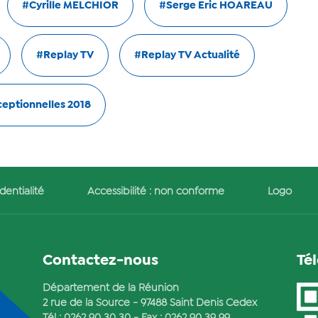
#Cyrille MELCHIOR
#Serge Eric HOAREAU
#Replay TV
#Replay TV Actualité
ceptionnelles 2018
dentialité
Accessibilité : non conforme
Logo
Contactez-nous
Té
Département de la Réunion
2 rue de la Source - 97488 Saint Denis Cedex