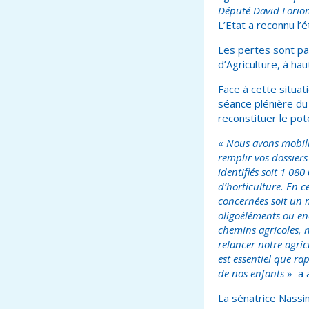
Député David Lorion
L’Etat a reconnu l’
Les pertes sont pa
d’Agriculture, à ha
Face à cette situa
séance plénière du
reconstituer le pot
«
Nous avons mobilis
remplir vos dossier
identifiés soit 1 08
d’horticulture. En c
concernées soit un 
oligoéléments ou enc
chemins agricoles, 
relancer notre agric
est essentiel que ra
de nos enfants
» a a
La sénatrice Nassi