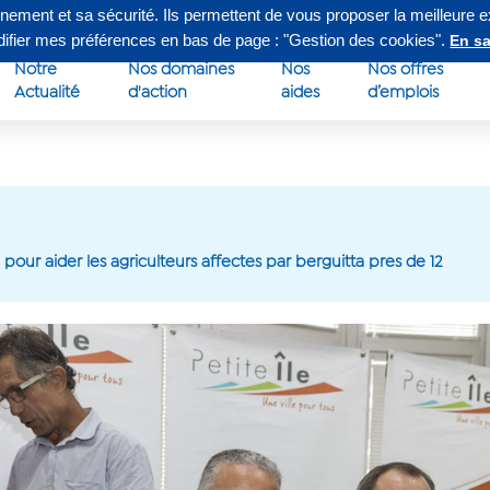
nnement et sa sécurité. Ils permettent de vous proposer la meilleure 
edi de 8h à 16h30
Su
odifier mes préférences en bas de page : "Gestion des cookies".
En sa
Notre
Nos domaines
Nos
Nos offres
Actualité
d'action
aides
d’emplois
our aider les agriculteurs affectes par berguitta pres de 12