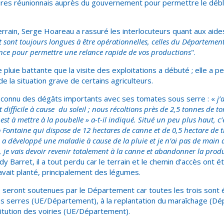
ires réunionnais auprès du gouvernement pour permettre le déb
 terrain, Serge Hoareau a rassuré les interlocuteurs quant aux ai
tat sont toujours longues à être opérationnelles, celles du Département 
ce pour permettre une relance rapide de vos productions
".
e pluie battante que la visite des exploitations a débuté ; elle a p
 la situation grave de certains agriculteurs.
connu des dégâts importants avec ses tomates sous serre : «
j’
st difficile à cause du soleil ; nous récoltions près de 2,5 tonnes de 
 est à mettre à la poubelle » a-t-il indiqué. Situé un peu plus haut, c
 Fontaine qui dispose de 12 hectares de canne et de 0,5 hectare de 
 développé une maladie à cause de la pluie et je n’ai pas de main d’
, je vais devoir revenir totalement à la canne et abandonner la prod
dy Barret, il a tout perdu car le terrain et le chemin d’accès ont é
avait planté, principalement des légumes.
s seront soutenues par le Département car toutes les trois sont é
des serres (UE/Département), à la replantation du maraîchage (D
titution des voiries (UE/Département).