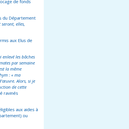
locage de fonds
des du Département
seront, elles,
ermis aux Elus de
ai enlevé les bâches
tomates par semaine
’est la même
thym : « ma
œuvre. Alors, si je
uction de cette
té ravinés
ligibles aux aides à
épartement) ou