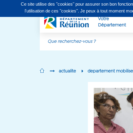
Ce site utilise des "cookies" pour assurer son bon fonctio
Contactez-nous au
0262 90 30 30
, du lundi au vendr
l'utilisation de ces "cookies". Je peux à tout moment m
Votre
Département
Aller au contenu principal
actualite
departement mobilise p