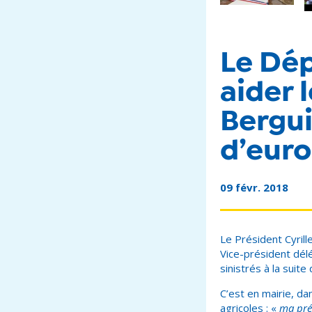
Le Dé
aider 
Berguit
d’euro
09 févr. 2018
Le Président Cyrill
Vice-président délé
sinistrés à la suite
C’est en mairie, da
agricoles : «
ma prés