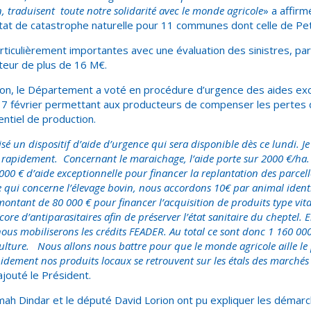
, traduisent toute notre solidarité avec le monde agricole
» a affirm
état de catastrophe naturelle pour 11 communes dont celle de Peti
rticulièrement importantes avec une évaluation des sinistres, pa
uteur de plus de 16 M€.
tion, le Département a voté en procédure d’urgence des aides ex
 7 février permettant aux producteurs de compenser les pertes 
entiel de production.
é un dispositif d’aide d’urgence qui sera disponible dès ce lundi. Je 
s rapidement. Concernant le maraichage, l’aide porte sur 2000 €/ha.
0 000 € d’aide exceptionnelle pour financer la replantation des parce
e qui concerne l’élevage bovin, nous accordons 10€ par animal identi
montant de 80 000 € pour financer l’acquisition de produits type vi
ore d’antiparasitaires afin de préserver l’état sanitaire du cheptel. E
nous mobiliserons les crédits FEADER. Au total ce sont donc 1 160 00
ulture. Nous allons nous battre pour que le monde agricole aille le pl
pidement nos produits locaux se retrouvent sur les étals des marchés e
jouté le Président.
mah Dindar et le député David Lorion ont pu expliquer les démar