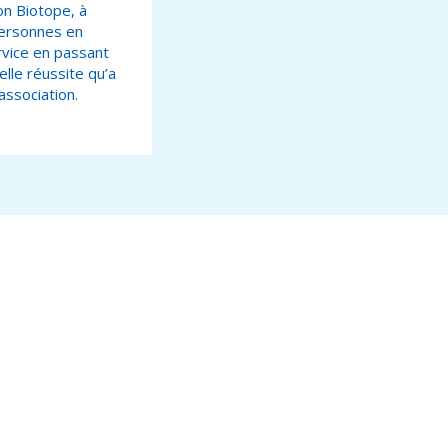
on Biotope, à
 personnes en
rvice en passant
lle réussite qu’a
association.