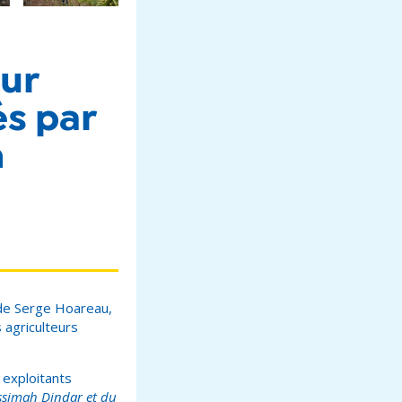
ur
és par
n
n de Serge Hoareau,
 agriculteurs
 exploitants
assimah Dindar et du