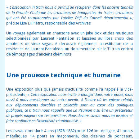
«
L’association Ti train nous a permis de récupérer dans les anciens tunnels
de la Grande Chaloupe les armatures de banquettes du train ; armatures
qui ont été recapitonnées par l’atelier Défi du Conseil départemental
»,
précise Lise Di Piétro, responsable des Archives.
Un voyage également en chansons avec un juke box et des musiques
sélectionnées par Laurent Pantaléon et laissées au libre choix des
amateurs de vieux ségas. A découvrir également la restitution de la
résidence de Laurent Pantaléon, un documentaire sur le Ti train enrichi
de témoignages d’anciens cheminots.
Une prouesse technique et humaine
Une exposition plus que jamais d’actualité comme l’a rappelé la Vice-
présidente, « C
ette exposition nous invite à plonger dans notre passé, mais
aussi à nous questionner sur notre avenir. A l’heure où les enjeux relatifs
aux déplacements durables et collectifs sont au cœur des politiques
publiques, ce ti train nous rappelle que La Réunion a su être un précurseur
de projets majeurs sur ces questions. Nous devons savoir nous en inspirer et
faire confiance en l’inventivité réunionnaise
. »
Les travaux ont duré 4 ans (1878-1882) pour 126 km de ligne, 41 ponts
métalliques, 14 ponts en maçonnerie, des dizaines de ponceaux,