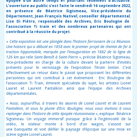
épopée d’un autre temps et pourtant tellement d’actualité.
L’ouverture au public s’est faite le vendredi 16 septembre 2022,
en présence de Béatrice Sigismeau, Vice-présidente du
Département, Jean-François Nativel, conseiller départemental
,
Lise Di Piétro, responsable des Archives, Eric Boulogne de
l’association Ti train et des nombreux partenaires qui ont
contribué à la réussite du projet.
«
Cette exposition est une plongée dans l’histoire ferroviaire de La Réunion.
Une histoire qui a débuté en 1858 avec le premier projet de chemin de fer à
traction hippomobile, marquée par l’inauguration en 1882 de la ligne de
126 km qui relie Saint-Benoît à Saint-Pierre
», précise Béatrice Sigismeau,
Vice-présidente en charge de la culture devant la parterre d’invités
présents pour le vernissage de l’exposition
Titrain lontan
. C’est
effectivement un retour dans le passé que proposent les différentes
personnes qui ont contribué à cet événement : Eric Boulogne de
l’association Ti Train, éminent spécialiste du sujet, les artistes Lionel
Lauret et Laurent Pantaléon ainsi que l’équipe des Archives
départementales.
«
Aussi, aujourd’hui, à travers les œuvres de Lionel Lauret et de Laurent
Pantaléon, et sous la plume d’Eric Boulogne, nous vous invitons à vous
replonger dans l’histoire de cette épopée réunionnaise
», explique Béatrice
Sigismeau. Un voyage immersif puisque grâce à l’ingéniosité de la
vidéo, le visiteur monte à bord d'un wagon, s'assoit sur
une banquette et voit défiler le paysage d’époque sur une mise en
scène signée Lionel Lauret.