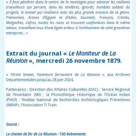
«
Il faut pénétrer dans le ventre de la montagne pour admirer les vaillants
travailleurs qui percent, dans les ténèbres, ignorés, humbles soldats du
progrès, le tunnel qui rivalisera avec les plus grands travaux de ce genre.
Piémontais, Araves d’Egypte et d’Aden, Soumalis, Français, Créoles,
Malgaches, Cafres, toutes les races se trouvent confondues dans le même
labeur, travaillant tous d’une égale ardeur à l’achèvement de cette grandiose
entreprise…
»
Extrait du journal «
Le Moniteur de La
Réunion
», mercredi 26 novembre 1879
.
«
Titrain lontan, l’aventure ferroviaire de La Réunion
», aux Archives
Départementales jusqu’au 28 juin 2024.
Partenaires : Direction des Affaires Culturelles (DAC) ; Service Régional
de l’Inventaire (SRI) ; la Phonothèque Historique de l’Océan Indien
(PHOI) ; l’Institut National de Recherches Archéologiques Préventives
(INRAP) ; l’Association Ti Train.
Source :
Le chemin de fer de La Réunion : 100 évènements