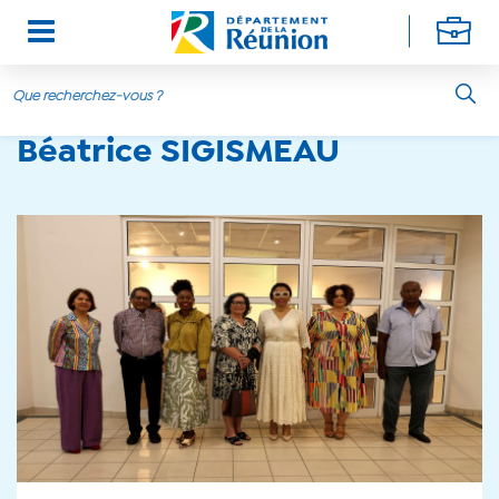
Aller au contenu principal
Béatrice SIGISMEAU