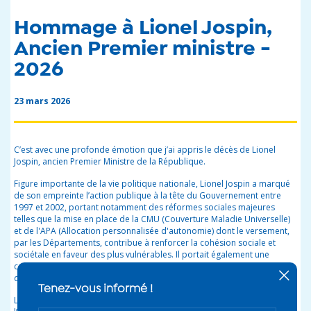
Hommage à Lionel Jospin,
Ancien Premier ministre -
2026
23 mars 2026
C’est avec une profonde émotion que j’ai appris le décès de Lionel
Jospin, ancien Premier Ministre de la République.
Figure importante de la vie politique nationale, Lionel Jospin a marqué
de son empreinte l’action publique à la tête du Gouvernement entre
1997 et 2002, portant notamment des réformes sociales majeures
telles que la mise en place de la CMU (Couverture Maladie Universelle)
et de l'APA (Allocation personnalisée d'autonomie) dont le versement,
par les Départements, contribue à renforcer la cohésion sociale et
sociétale en faveur des plus vulnérables. Il portait également une
+
certaine vision pour les Outre-mer, notamment en matière d'égalité et
de développement économique.
Tenez-vous informé !
Lionel Jospin fut un responsable politique doté d'un sens affirmé de