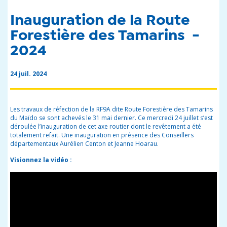
Inauguration de la Route
Forestière des Tamarins -
2024
24 juil. 2024
Les travaux de réfection de la RF9A dite Route Forestière des Tamarins
du Maïdo se sont achevés le 31 mai dernier.
Ce mercredi
24 juillet s’est
déroulée l’inauguration de cet axe routier dont le revêtement a été
totalement refait. Une inauguration en présence des Conseillers
départementaux Aurélien Centon et Jeanne Hoarau.
Visionnez la vidéo :