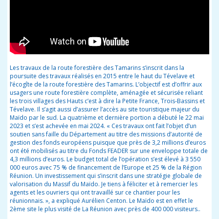
Les travaux de la route forestière des Tamarins s’inscrit dans la
poursuite des travaux réalisés en 2015 entre le haut du Tévelave et
l’écogîte de la route forestière des Tamarins. L’objectif est d’offrir aux
usagers une route forestière complète, aménagée et sécurisée reliant
les trois villages des Hauts c’est à dire la Petite France, Trois-Bassins et
Tévelave. Il s’agit aussi d’assurer l’accès au site touristique majeur du
Maïdo par le sud. La quatrième et dernière portion a débuté le
22 mai
2023
et s’est achevée en
mai 2024
. « Ces travaux ont fait l’objet d’un
soutien sans faille du Département au titre des missions d’autorité de
gestion des fonds européens puisque que près de 3,2 millions d’euros
ont été mobilisés au titre du Fonds FEADER sur une enveloppe totale de
4,3 millions d’euros. Le budget total de l’opération s’est élevé à 3 550
000 euros avec 75 % de financement de l’Europe et 25 % de la Région
Réunion. Un investissement qui s’inscrit dans une stratégie globale de
valorisation du Massif du Maïdo. Je tiens à féliciter et à remercier les
agents et les ouvriers qui ont travaillé sur ce chantier pour les
réunionnais. », a expliqué Aurélien Centon. Le Maïdo est en effet le
2
ème
site le plus visité de La Réunion avec près de 400 000 visiteurs.
.