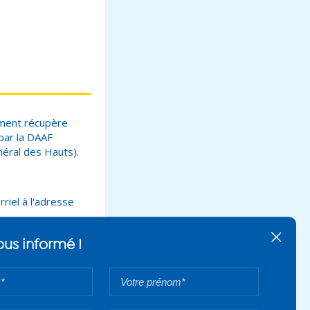
ement récupère
 par la DAAF
énéral des Hauts).
iel à l'adresse
Tenez-vous in
Votre
nom*