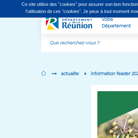
Ce site utilise des "cookies" pour assurer son bon fonctio
Contactez-nous au
0262 90 30 30
, du lundi au vendr
l'utilisation de ces "cookies". Je peux à tout moment m
Votre
Département
Aller au contenu principal
actualite
information feader 20