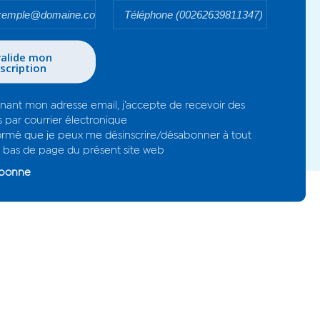
Votre
email*
- En renseignant mo
informations par co
- Je suis informé q
moment en bas de 
Je me désabonne