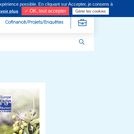
expérience possible. En cliquant sur Accepter, je consens à
ivez-nous sur
✓ OK, tout accepter
voir plus
Gérer les cookies
Cofinancé/Projets/Enquêtes