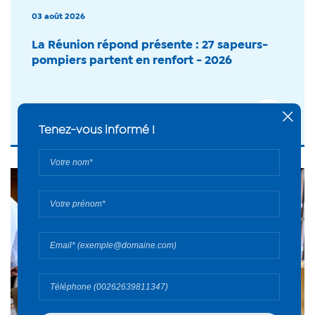
03 août 2026
La Réunion répond présente : 27 sapeurs-
pompiers partent en renfort - 2026
+
#Actualité
Tenez-vous informé !
Votre
nom*
Votre
prénom*
Votre
email*
Votre
numéro
de