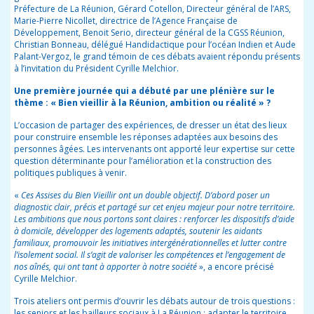
Préfecture de La Réunion, Gérard Cotellon, Directeur général de l’ARS,
Marie-Pierre Nicollet, directrice de l’Agence Française de
Développement, Benoit Serio, directeur général de la CGSS Réunion,
Christian Bonneau, délégué Handidactique pour l’océan Indien et Aude
Palant-Vergoz, le grand témoin de ces débats avaient répondu présents
à l’invitation du Président Cyrille Melchior.
Une première journée qui a débuté par une plénière sur le
thème : « Bien vieillir à la Réunion, ambition ou réalité » ?
L’occasion de partager des expériences, de dresser un état des lieux
pour construire ensemble les réponses adaptées aux besoins des
personnes âgées.
Les intervenants ont apporté leur expertise sur cette
question déterminante pour l’amélioration et la construction des
politiques publiques à venir.
«
Ces Assises du Bien Vieillir ont un double objectif. D’abord poser un
diagnostic clair, précis et partagé sur cet enjeu majeur pour notre territoire.
Les ambitions que nous portons sont claires : renforcer les dispositifs d’aide
à domicile, développer des logements adaptés, soutenir les aidants
familiaux, promouvoir les initiatives intergénérationnelles et lutter contre
l’isolement social. Il s’agit de valoriser les compétences et l’engagement de
nos aînés, qui ont tant à apporter à notre société
», a encore précisé
Cyrille Melchior.
Trois ateliers ont permis d’ouvrir les débats autour de trois questions :
les seniors et les bailleurs sociaux à La Réunion ; adapter le territoire