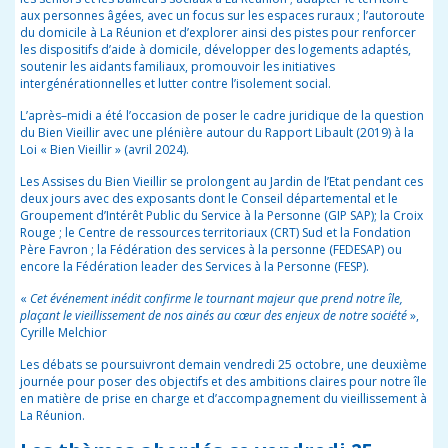
aux personnes âgées, avec un focus sur les espaces ruraux ; l’autoroute
du domicile à La Réunion et
d’explorer ainsi des pistes pour renforcer
les dispositifs d’aide à domicile, développer des logements adaptés,
soutenir les aidants familiaux, promouvoir les initiatives
intergénérationnelles et lutter contre l’isolement social.
L’après–midi a été l’occasion de poser le cadre juridique de la question
du Bien Vieillir avec une plénière autour du Rapport Libault (2019) à la
Loi « Bien Vieillir » (
avril 2024
).
Les Assises du Bien Vieillir se prolongent au Jardin de l’Etat pendant ces
deux jours avec des exposants dont le Conseil départemental et le
Groupement d’Intérêt Public du Service à la Personne (GIP SAP); la Croix
Rouge ; le Centre de ressources territoriaux (CRT) Sud et la Fondation
Père Favron ; la Fédération des services à la personne (FEDESAP) ou
encore la Fédération leader des Services à la Personne (FESP).
«
Cet événement inédit confirme le tournant majeur que prend notre île,
plaçant le vieillissement de nos ainés au cœur des enjeux de notre société
»,
Cyrille Melchior
Les débats se poursuivront
demain
vendredi
25 octobre,
une deuxième
journée pour poser des objectifs et des ambitions claires pour notre île
en matière de prise en charge et d’accompagnement du vieillissement à
La Réunion.