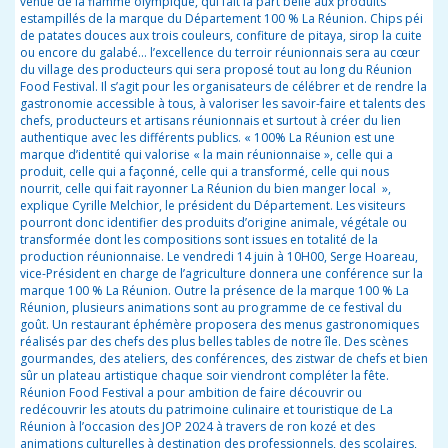
venue de la flamme olympique, qui fait la part belle aux produits
estampillés de la marque du Département 100
% La Réunion. Chips péi
de patates douces aux trois couleurs, confiture de pitaya, sirop la cuite
ou encore du galabé… l’excellence du terroir réunionnais sera au cœur
du village des producteurs qui sera proposé tout au long
du
Réunion
Food Festival. Il s’agit pour les organisateurs de célébrer et de rendre la
gastronomie accessible à tous, à valoriser les savoir-faire et talents des
chefs, producteurs et artisans réunionnais et surtout à créer du lien
authentique avec les différents publics. «
100% La Réunion est une
marque d’identité qui valorise « la main réunionnaise », celle qui a
produit, celle qui a façonné, celle qui a transformé, celle qui nous
nourrit, celle qui fait rayonner La Réunion du bien manger local
»,
explique Cyrille Melchior, le président du Département. Les visiteurs
pourront donc
identifier des produits d’origine animale, végétale ou
transformée dont les compositions sont issues en totalité de la
production réunionnaise. Le
vendredi
14 juin à 10H00, Serge Hoareau,
vice-Président en charge de l’agriculture donnera une conférence sur la
marque 100 % La Réunion. Outre la présence de la marque 100 % La
Réunion, plusieurs animations sont au programme de ce festival du
goût. Un restaurant éphémère proposera des menus gastronomiques
réalisés par des chefs des plus belles tables de notre île. Des scènes
gourmandes, des ateliers, des conférences, des zistwar de chefs et bien
sûr un plateau artistique chaque soir vie
ndront
compléter la fête.
Réunion Food Festival a pour ambition de faire découvrir ou
redécouvrir les atouts du patrimoine culinaire et touristique de La
Réunion à l’occasion des JOP 2024 à travers de ron kozé et des
animations culturelles à destination des professionnels, des scolaires,