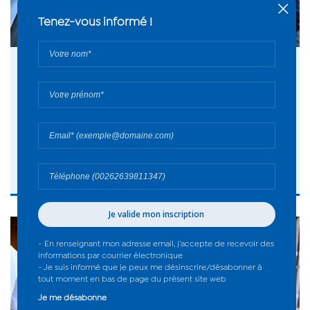
03 août 2026
La Réunion répond présente : 27 sapeurs-
pompiers partent en renfort - 2026
#Actualité