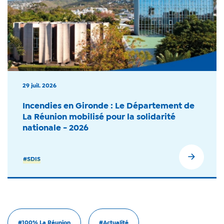
29 juil. 2026
Incendies en Gironde : Le Département de
La Réunion mobilisé pour la solidarité
nationale - 2026
#SDIS
#100% La Réunion
#Actualité