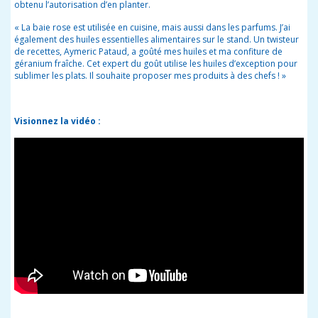
obtenu l’autorisation d’en planter.
« La baie rose est utilisée en cuisine, mais aussi dans les parfums. J’ai
également des huiles essentielles alimentaires sur le stand. Un twisteur
de recettes, Aymeric Pataud, a goûté mes huiles et ma confiture de
géranium fraîche. Cet expert du goût utilise les huiles d’exception pour
sublimer les plats. Il souhaite proposer mes produits à des chefs ! »
Visionnez la vidéo :