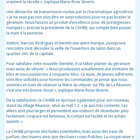
vraiment la récolte », explique Marie-Rose Séverin.
Une démarche de transmission voulue par la charismatique agricultrice.
« Je ne veux pas non plus être en surproduction pour ne pas brader le
géranium. Nous faisons un produit d’excellence pour de prestigieuses
marques », précise la présidente de la CAHEB, qui compte bien passer
la main à la jeunesse.
Vuitton, Narciso Rodriguez et bientôt une autre marque, puisqu’une
rencontre s’est déroulée la veille de l’ouverture du salon dans un
quartier chic de la capitale.
Pour satisfaire cette nouvelle clientèle, il va falloir planter du géranium
mais aussi du vétyver. « Nous produisons actuellement une trentaine de
kilos et nous passerons à cinquante kilos. Là aussi, de jeunes adhérents
vont être sollicités pour honorer les commandes. Je pense que nous
sommes en train de relancer la filière du vétyver sur l’île de La Réunion,
c’est une très bonne chose », explique Marie-Rose Séverin.
De la satisfaction, la CAHEB en éprouve également pour son nouveau
stand du Village Réunion, situé au Hall 7.2. « Je suis très contente. Les
allées sont plus larges et permettent aux visiteurs de déambuler plus
facilement. L’espace est lumineux, le contact est facilité et les achats
suivent. »
La CAHEB propose des huiles essentielles, mais aussi des eaux de
parfum, des tisanes ainsi que des baies roses fraîches. La coopérative a