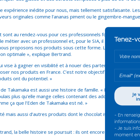
e expérience inédite pour nous, mais tellement satisfaisante. Les
aveurs originales comme l’ananas piment ou le gingembre-mangue 
ût sont au rendez-vous pour ces professionnels formés par un glac
 métier avec un professionnel et, pour le SIA, il a été notre consu
nous proposons nos produits sous cette forme. La texture est i
ion optimale », explique Bertrand.
ui vise à gagner en visibilité et à nouer des partenariats. « Nous
ser nos produits en France. C’est notre objectif : faire aimer no
uits ont du potentiel. »
n de Takamaka est aussi une histoire de famille. « Ma fille de 5 ans
voulais plus qu’elle mange celles contenant des additifs, alors j’ai
omme ça que l’Eden de Takamaka est né. »
ité mais aussi d’autres produits dont le chocolat issus des cacaos
rand, la belle histoire se poursuit : ils ont encore une semaine po