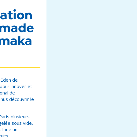
mation
s made
amaka
l’Eden de
pour innover et
onal de
enus découvrir le
Paris plusieurs
ngelée sous vide,
t loué un
uits.