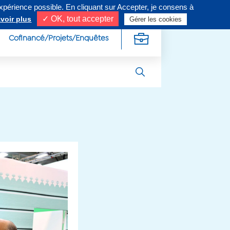
expérience possible. En cliquant sur Accepter, je consens à
ivez-nous sur
✓ OK, tout accepter
voir plus
Gérer les cookies
Cofinancé/Projets/Enquêtes