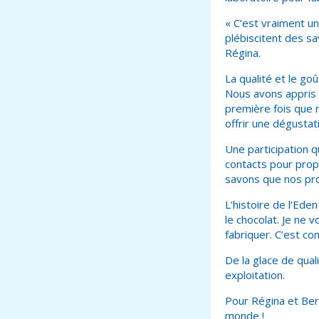
« C’est vraiment un
plébiscitent des s
Régina.
La qualité et le go
Nous avons appris le
première fois que 
offrir une dégustat
Une participation q
contacts pour propo
savons que nos prod
L’histoire de l’Ede
le chocolat. Je ne 
fabriquer. C’est c
De la glace de qual
exploitation.
Pour Régina et Bert
monde !