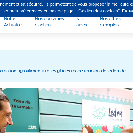
nnement et sa sécurité. Ils permettent de vous proposer la meilleure 
edi de 8h à 16h30
Su
odifier mes préférences en bas de page : "Gestion des cookies".
En sa
Notre
Nos domaines
Nos
Nos offres
Actualité
d'action
aides
d’emplois
sformation agroalimentaire les glaces made reunion de leden de