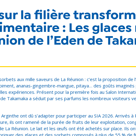
ur la filière transfor
imentaire : Les glace
nion de l’Eden de Tak
orbets aux mille saveurs de La Réunion : c’est la proposition de 
piment, ananas-gingembre-mangue, pitaya… des goûts imaginés 
les expériences. Présent pour la première fois au Salon Internati
en de Takamaka a séduit par ses parfums les nombreux visiteurs v
Arginthe ont dû s’adapter pour participer au SIA 2026. Arrivés à 
ture, ils ont ramené de la purée de fruits de leur exploitation, co
de La Réunion. Le lait et les œufs ont été achetés sur place. Ils on
abriquer des glaces et des sorbets composés à plus de 55 % de fr