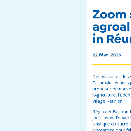
Zoom s
agroal
in Réu
22 févr. 2026
Des glaces et des s
Takamaka. Ananas 
proposer de nouvel
l’Agriculture, l’Ed
Village Réunion.
Régina et Bertrand 
jours avant l’ouver
ainsi que du sucre 
laboratoire pour f