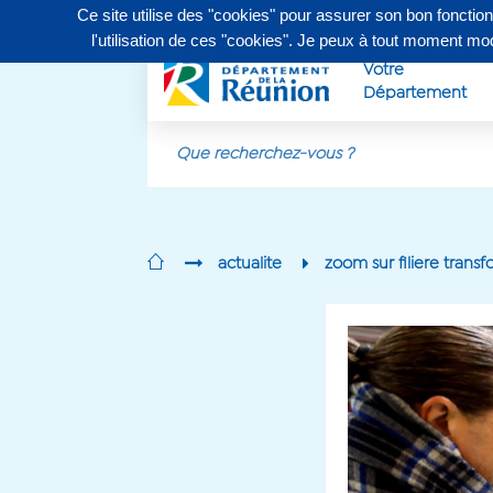
Ce site utilise des "cookies" pour assurer son bon fonctio
Contactez-nous au
0262 90 30 30
, du lundi au vendr
l'utilisation de ces "cookies". Je peux à tout moment m
Votre
Département
Aller au contenu principal
actualite
zoom sur filiere tran