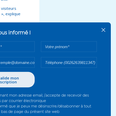
 visiteurs
», explique
ier réunionnais. «
ltant, car c’est la
mportante pour
 avons eu deux
s glaces. Nous
 aime les glaces et
 commencé à en
 de leur
ur conquérir le