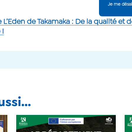
e L’Eden de Takamaka : De la qualité et d
 !
ssi...