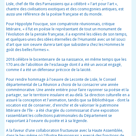
Lisle, chef de file des Parnassiens qui a célébré « l'art pour l'art »,
chantre des civilisations exotiques et des cosmogonies antiques, est
aussi une référence de la poésie française et du monde.
Pour Hippolyte Foucque, son compatriote réunionnais, critique
littéraire, « il fut en poésie le représentant de tout un monument de
l'évolution de la pensée française, il a exprimé les idées de son temps,
et quelques-unes des idées éternelles de l'Humanité avec un tel souci
d'art que son oeuvre durera tant que subsistera chez les Hommes le
goût des belles formes ».
2018 célèbre le bicentenaire de sa naissance, en même temps que les
170 ans de l'abolition de l'esclavage dont il a été un avocat engagé,
comme il a été un défenseur précoce de la laïcité.
Pour rendre hommage à l'oeuvre de Leconte de Lisle, le Conseil
départemental de La Réunion a choisi de lui consacrer une année
commémorative. Une année entière pour faire rayonner sa poésie et la
partager, sur le territoire insulaire et au-delà. Sa direction culturelle en a
assuré la conception et l'animation, tandis que sa Bibliothèque - dont la
vocation est de conserver, d'enrichir et de valoriser le patrimoine
littéraire de l'île - a été chargée du commissariat d'une exposition
rassemblant les collections patrimoniales du Département se
rapportant à l'oeuvre du poète et à sa légende.
A la faveur d'une collaboration fructueuse avec la Haute Assemblée,
dans le lieu même où l'illustre Réunionnais a exercé des fonctions de