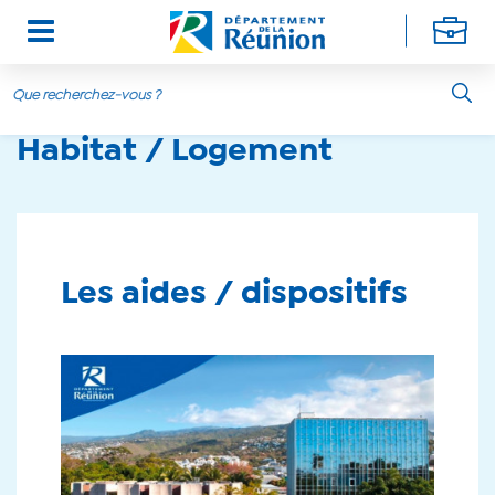
Aller au contenu principal
Habitat / Logement
Les aides / dispositifs