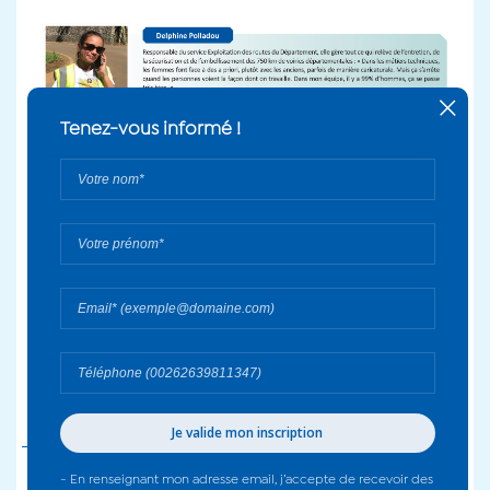
+
Tenez-vous informé !
Votre
nom*
Votre
prénom*
Votre
email*
Votre
numéro
de
téléphone
- En renseignant mon adresse email, j’accepte de recevoir des