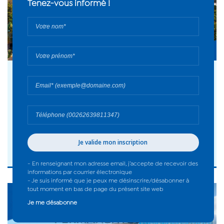
Tenez-vous informé !
Votre
nom*
Votre
prénom*
17 avril 2026
Votre
email*
Compte rendu : Commission Permanente
du Mercredi 15 avril 2026
Votre
numéro
de
téléphone
#Actualité
- En renseignant mon adresse email, j’accepte de recevoir des
informations par courrier électronique
- Je suis informé que je peux me désinscrire/désabonner à
tout moment en bas de page du présent site web
Je me désabonne