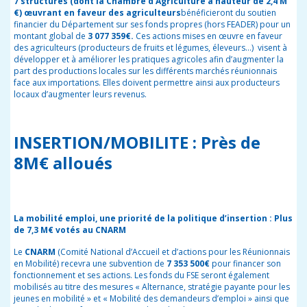
7 structures (dont la Chambre d’Agriculture à hauteur de 2,4 M
€) œuvrant en faveur des agriculteurs
bénéficieront du soutien
financier du Département sur ses fonds propres (hors FEADER) pour un
montant global de
3 077 359€.
Ces actions mises en œuvre en faveur
des agriculteurs (producteurs de fruits et légumes, éleveurs…)
visent à
développer et à améliorer les pratiques agricoles afin d’augmenter la
part des productions locales sur les différents marchés réunionnais
face aux importations. Elles doivent permettre ainsi aux producteurs
locaux d’augmenter leurs revenus.
INSERTION/MOBILITE : Près de
8M€ alloués
La mobilité emploi, une priorité de la politique d’insertion :
Plus
de 7,3 M€ votés au CNARM
Le
CNARM
(Comité National d’Accueil et d’actions pour les Réunionnais
en Mobilité) recevra une subvention de
7 353 500€
pour financer son
fonctionnement et ses actions. Les fonds du FSE seront également
mobilisés au titre des mesures « Alternance, stratégie payante pour les
jeunes en mobilité » et « Mobilité des demandeurs d’emploi » ainsi que