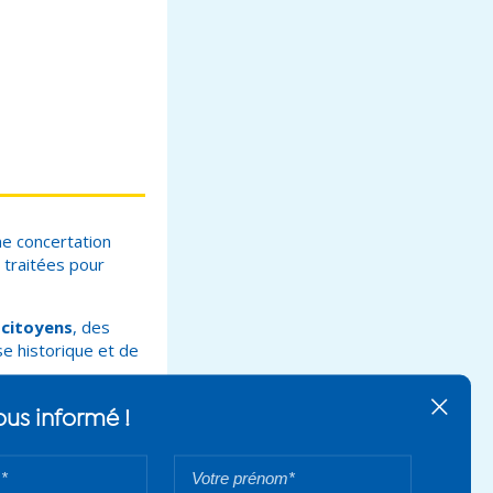
e concertation
 traitées pour
 citoyens
, des
e historique et de
oyenne et
de l’eau,