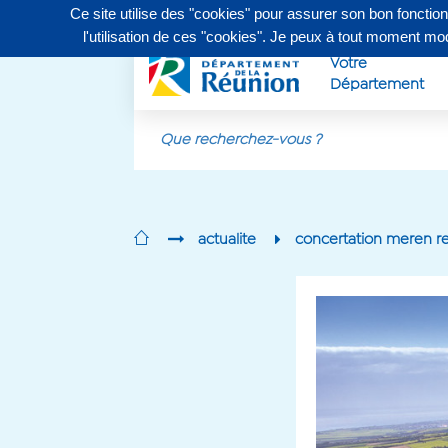
Ce site utilise des "cookies" pour assurer son bon fonctio
Contactez-nous au
0262 90 30 30
, du lundi au vendr
l'utilisation de ces "cookies". Je peux à tout moment m
Votre
Département
Aller au contenu principal
actualite
concertation meren re