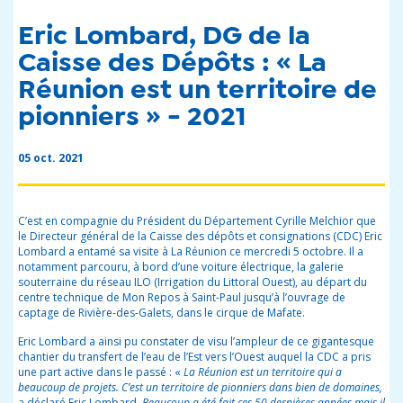
Eric Lombard, DG de la
Caisse des Dépôts : « La
Réunion est un territoire de
pionniers » - 2021
05 oct. 2021
C’est en compagnie du Président du Département Cyrille Melchior que
le Directeur général de la Caisse des dépôts et consignations (CDC) Eric
Lombard a entamé sa visite à La Réunion ce mercredi 5 octobre. Il a
notamment parcouru, à bord d’une voiture électrique, la galerie
souterraine du réseau ILO (Irrigation du Littoral Ouest), au départ du
centre technique de Mon Repos à Saint-Paul jusqu’à l’ouvrage de
captage de Rivière-des-Galets, dans le cirque de Mafate.
Eric Lombard a ainsi pu constater de visu l’ampleur de ce gigantesque
chantier du transfert de l’eau de l’Est vers l’Ouest auquel la CDC a pris
une part active dans le passé : «
La Réunion est un territoire qui a
beaucoup de projets. C’est un territoire de pionniers dans bien de domaines,
a déclaré Eric Lombard.
Beaucoup a été fait ces 50 dernières années mais il