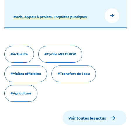
#Avis, Appels à projets, Enquêtes publiques
#Actualité
#Cyrille MELCHIOR
#Visites officielles
#Transfert de l'eau
#Agriculture
Voir toutes les actus