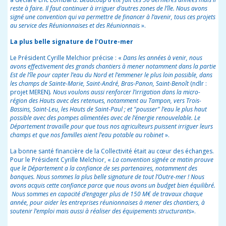
reste à faire. Il faut continuer à irriguer d’autres zones de l’île. Nous avons
signé une convention qui va permettre de financer à l’avenir, tous ces projets
au service des Réunionnaises et des Réunionnais
».
La plus belle signature de l’Outre-mer
Le Président Cyrille Melchior précise : «
Dans les années à venir, nous
avons effectivement des grands chantiers à mener notamment dans la partie
Est de l’île pour capter l’eau du Nord et l’emmener le plus loin possible, dans
les champs de Sainte-Marie, Saint-André, Bras-Panon, Saint-Benoît
(ndlr :
projet MEREN)
. Nous voulons aussi renforcer l’irrigation dans la micro-
région des Hauts avec des retenues, notamment au Tampon, vers Trois-
Bassins, Saint-Leu, les Hauts de Saint-Paul ; et "pousser" l’eau le plus haut
possible avec des pompes alimentées avec de l’énergie renouvelable. Le
Département travaille pour que tous nos agriculteurs puissent irriguer leurs
champs et que nos familles aient l’eau potable au robinet
».
La bonne santé financière de la Collectivité était au cœur des échanges.
Pour le Président Cyrille Melchior, «
La convention signée ce matin prouve
que le Département a la confiance de ses partenaires, notamment des
banques. Nous sommes la plus belle signature de tout l’Outre-mer ! Nous
avons acquis cette confiance parce que nous avons un budget bien équilibré.
Nous sommes en capacité d’engager plus de 150 M€ de travaux chaque
année, pour aider les entreprises réunionnaises à mener des chantiers, à
soutenir l’emploi mais aussi à réaliser des équipements structurants
».