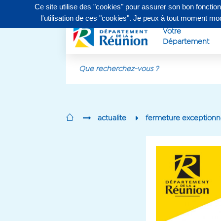
Ce site utilise des "cookies" pour assurer son bon fonctio
Contactez-nous au
0262 90 30 30
, du lundi au vendr
l'utilisation de ces "cookies". Je peux à tout moment m
Votre
Département
Aller au contenu principal
actualite
fermeture exceptionne