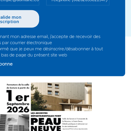
e Sud
email*
- En re
informa
- Je su
moment 
Je me 