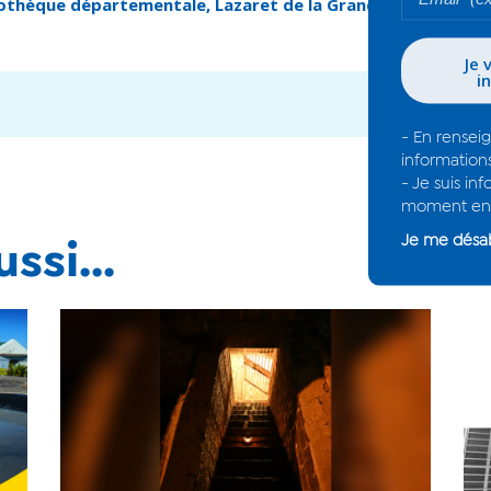
iothèque départementale, Lazaret de la Grande Chaloupe, L
ssi...