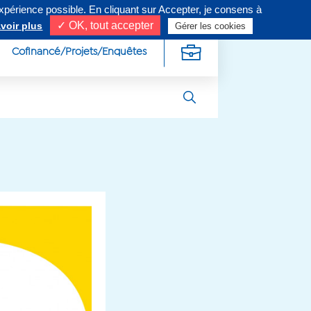
expérience possible. En cliquant sur Accepter, je consens à
ivez-nous sur
✓ OK, tout accepter
voir plus
Gérer les cookies
Cofinancé/Projets/Enquêtes