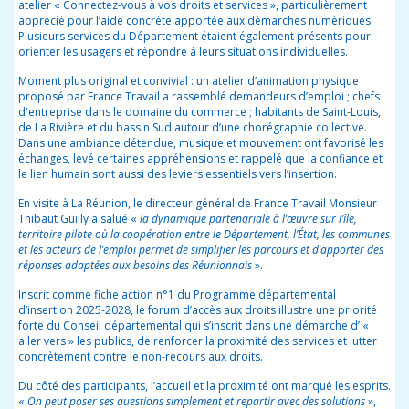
atelier « Connectez-vous à vos droits et services », particulièrement
apprécié pour l’aide concrète apportée aux démarches numériques.
Plusieurs services du Département étaient également présents pour
orienter les usagers et répondre à leurs situations individuelles.
Moment plus original et convivial : un atelier d’animation physique
proposé par France Travail a rassemblé demandeurs d’emploi ; chefs
d'entreprise dans le domaine du commerce ; habitants de Saint-Louis,
de La Rivière et du bassin Sud autour d’une chorégraphie collective.
Dans une ambiance détendue, musique et mouvement ont favorisé les
échanges, levé certaines appréhensions et rappelé que la confiance et
le lien humain sont aussi des leviers essentiels vers l’insertion.
En visite à La Réunion, le directeur général de France Travail Monsieur
Thibaut Guilly a salué «
la dynamique partenariale à l’œuvre sur l’île,
territoire pilote où la coopération entre le Département, l’État, les communes
et les acteurs de l’emploi permet de simplifier les parcours et d’apporter des
réponses adaptées aux besoins des Réunionnais
».
Inscrit comme fiche action n°1 du Programme départemental
d’insertion 2025-2028, le forum d’accès aux droits illustre une priorité
forte du Conseil départemental qui s’inscrit dans une démarche d’ «
aller vers » les publics, de renforcer la proximité des services et lutter
concrètement contre le non-recours aux droits.
Du côté des participants, l’accueil et la proximité ont marqué les esprits.
«
On peut poser ses questions simplement et repartir avec des solutions
»,