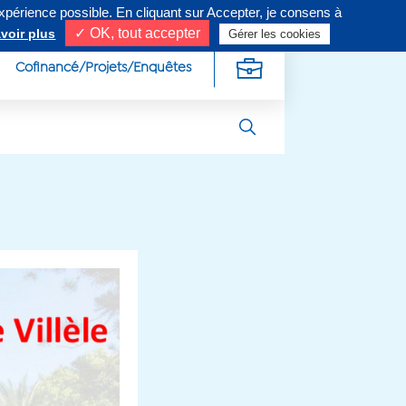
expérience possible. En cliquant sur Accepter, je consens à
ivez-nous sur
✓ OK, tout accepter
voir plus
Gérer les cookies
Cofinancé/Projets/Enquêtes