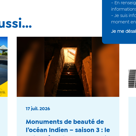
ssi...
17 juil. 2026
Monuments de beauté de
l’océan Indien – saison 3 : le