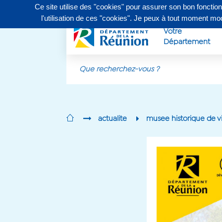
Ce site utilise des "cookies" pour assurer son bon fonctio
Contactez-nous au
0262 90 30 30
, du lundi au vendr
l'utilisation de ces "cookies". Je peux à tout moment m
Votre
Département
Aller au contenu principal
actualite
musee historique de vi