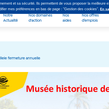
nnement et sa sécurité. Ils permettent de vous proposer la meilleure 
edi de 8h à 16h30
Su
odifier mes préférences en bas de page : "Gestion des cookies".
En sa
Notre
Nos domaines
Nos
Nos offres
Actualité
d'action
aides
d’emplois
llele fermeture annuelle