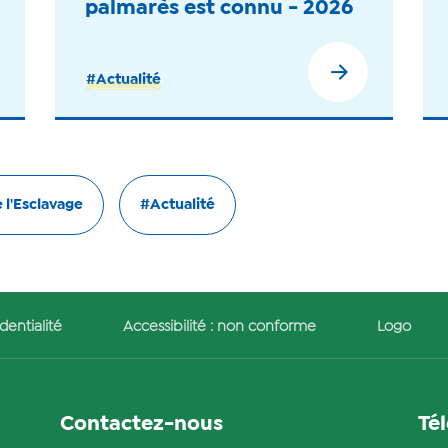
palmarès est connu - 2026
#Actualité
 l'Esclavage
#Actualité
dentialité
Accessibilité : non conforme
Logo
Contactez-nous
Té