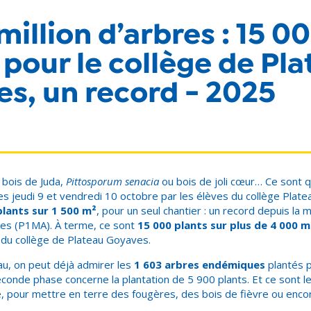
 million d’arbres : 15 0
 pour le collège de Pl
s, un record - 2025
bois de Juda,
Pittosporum senacia
ou bois de joli cœur… Ce sont 
les jeudi 9 et vendredi 10 octobre par les élèves du collège Plat
plants sur 1 500 m²
, pour un seul chantier : un record depuis la 
bres (P1MA). À terme, ce sont
15 000 plants sur plus de 4 000 m
r du collège de Plateau Goyaves.
au, on peut déjà admirer les
1 603 arbres endémiques
plantés p
 seconde phase concerne la plantation de 5 900 plants. Et ce sont le
e, pour mettre en terre des fougères, des bois de fièvre ou enco