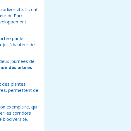
iodiversité. Ils ont
cœur du Parc
développement
portée par le
ojet à hauteur de
 deux journées de
tion des arbres
t des plantes
bres, permettent de
on exemplaire, qui
ver les corridors
e biodiversité.