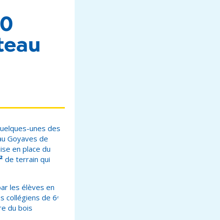
00
ateau
quelques-unes des
eau Goyaves de
mise en place du
²
de terrain qui
ar les élèves en
s collégiens de 6ᵉ
re du bois