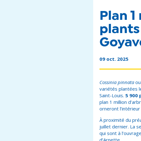
Plan 1
plants
Goyave
09 oct. 2025
Cossinia pinnata
ou 
variétés plantées 
Saint-Louis.
5 900 
plan 1 million d’ar
orneront l’intérieu
À proximité du pré
juillet dernier. La
qui sont à l’ouvrag
d’Arnette.