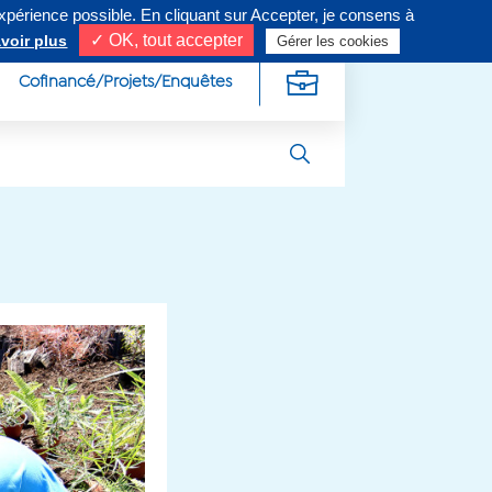
expérience possible. En cliquant sur Accepter, je consens à
ivez-nous sur
✓ OK, tout accepter
voir plus
Gérer les cookies
Cofinancé/Projets/Enquêtes