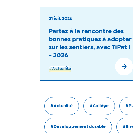
31 juil. 2026
Partez à la rencontre des
bonnes pratiques à adopter
sur les sentiers, avec TiPat !
- 2026
#Actualité
#Actualité
#Collège
#Pl
#Développement durable
#Env