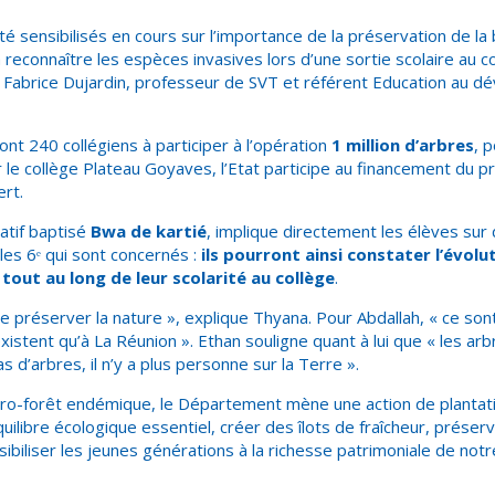
é sensibilisés en cours sur l’importance de la préservation de la b
reconnaître les espèces invasives lors d’une sortie scolaire au 
ue Fabrice Dujardin, professeur de SVT et référent Education au 
sont 240 collégiens à participer à l’opération
1 million d’arbres
, 
le collège Plateau Goyaves, l’Etat participe au financement du pr
ert.
patif baptisé
Bwa de kartié
, implique directement les élèves sur
 les 6ᵉ qui sont concernés :
ils pourront ainsi constater l’évolu
 tout au long de leur scolarité au collège
.
e préserver la nature », explique Thyana. Pour Abdallah, « ce son
istent qu’à La Réunion ». Ethan souligne quant à lui que « les ar
pas d’arbres, il n’y a plus personne sur la Terre ».
cro-forêt endémique, le Département mène une action de plantati
quilibre écologique essentiel, créer des îlots de fraîcheur, préser
ibiliser les jeunes générations à la richesse patrimoniale de notr