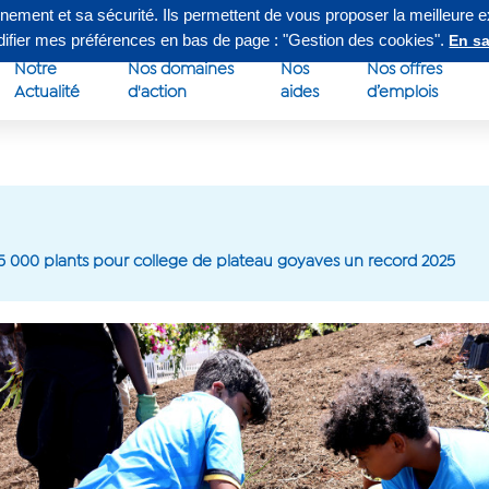
nnement et sa sécurité. Ils permettent de vous proposer la meilleure 
edi de 8h à 16h30
Su
odifier mes préférences en bas de page : "Gestion des cookies".
En sa
Notre
Nos domaines
Nos
Nos offres
Actualité
d'action
aides
d’emplois
 15 000 plants pour college de plateau goyaves un record 2025