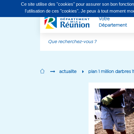
Ce site utilise des "cookies" pour assurer son bon fonctio
Contactez-nous au
0262 90 30 30
, du lundi au vendr
l'utilisation de ces "cookies". Je peux à tout moment m
Votre
Département
Aller au contenu principal
actualite
plan 1 million darbres