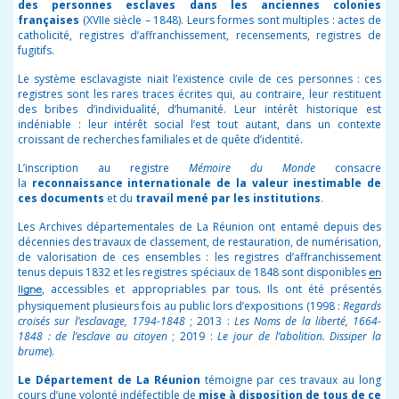
des personnes esclaves dans les anciennes colonies
françaises
(XVII
e
siècle – 1848). Leurs formes sont multiples : actes de
catholicité, registres d’affranchissement, recensements, registres de
fugitifs.
Le système esclavagiste niait l’existence civile de ces personnes : ces
registres sont les rares traces écrites qui, au contraire, leur restituent
des bribes d’individualité, d’humanité. Leur intérêt historique est
indéniable : leur intérêt social l’est tout autant, dans un contexte
croissant de recherches familiales et de quête d’identité.
L’inscription au registre
Mémoire du Monde
consacre
la
reconnaissance internationale de la valeur inestimable de
ces documents
et du
travail mené par les institutions
.
Les Archives départementales de La Réunion ont entamé depuis des
décennies des travaux de classement, de restauration, de numérisation,
de valorisation de ces ensembles : les registres d’affranchissement
tenus depuis 1832 et les registres spéciaux de 1848 sont disponibles
en
, accessibles et appropriables par tous. Ils ont été présentés
ligne
physiquement plusieurs fois au public lors d’expositions (1998 :
Regards
croisés sur l’esclavage, 1794-1848
; 2013 :
Les Noms de la liberté, 1664-
1848 : de l’esclave au citoyen
; 2019 :
Le jour de l’abolition. Dissiper la
brume
).
Le Département de La Réunion
témoigne par ces travaux au long
cours d’une volonté indéfectible de
mise à disposition de tous de ce