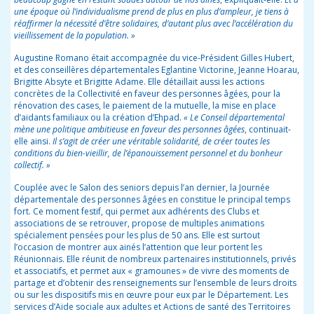
une époque où l’individualisme prend de plus en plus d’ampleur, je tiens à
réaffirmer la nécessité d’être solidaires, d’autant plus avec l’accélération du
vieillissement de la population. »
Augustine Romano était accompagnée du vice-Président Gilles Hubert,
et des conseillères départementales Eglantine Victorine, Jeanne Hoarau,
Brigitte Absyte et Brigitte Adame. Elle détaillait aussi les actions
concrètes de la Collectivité en faveur des personnes âgées, pour la
rénovation des cases, le paiement de la mutuelle, la mise en place
d’aidants familiaux ou la création d’Ehpad.
« Le Conseil départemental
mène une politique ambitieuse en faveur des personnes âgées
, continuait-
elle ainsi.
Il s’agit de créer une véritable solidarité, de créer toutes les
conditions du bien-vieillir, de l’épanouissement personnel et du bonheur
collectif. »
Couplée avec le Salon des seniors depuis l’an dernier, la Journée
départementale des personnes âgées en constitue le principal temps
fort. Ce moment festif, qui permet aux adhérents des Clubs et
associations de se retrouver, propose de multiples animations
spécialement pensées pour les plus de 50 ans. Elle est surtout
l’occasion de montrer aux ainés l’attention que leur portent les
Réunionnais. Elle réunit de nombreux partenaires institutionnels, privés
et associatifs, et permet aux « gramounes » de vivre des moments de
partage et d’obtenir des renseignements sur l’ensemble de leurs droits
ou sur les dispositifs mis en œuvre pour eux par le Département. Les
services d’Aide sociale aux adultes et Actions de santé des Territoires