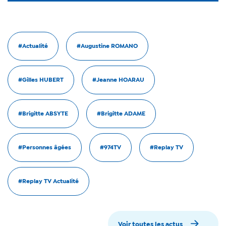
#Actualité
#Augustine ROMANO
#Gilles HUBERT
#Jeanne HOARAU
#Brigitte ABSYTE
#Brigitte ADAME
#Personnes âgées
#974TV
#Replay TV
#Replay TV Actualité
Voir toutes les actus