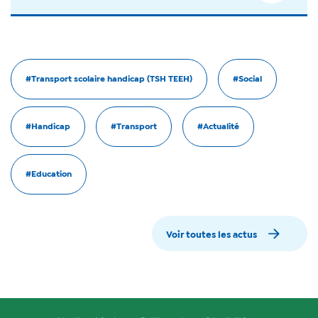
#Transport scolaire handicap (TSH TEEH)
#Social
#Handicap
#Transport
#Actualité
#Education
Voir toutes les actus