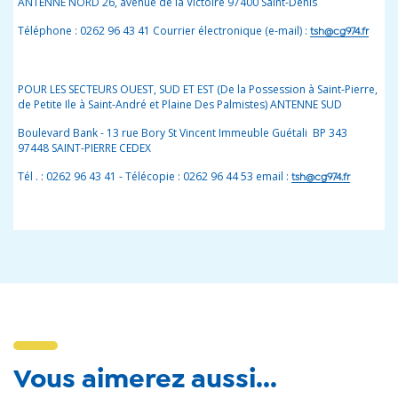
ANTENNE NORD 26, avenue de la Victoire 97400 Saint-Denis
Téléphone : 0262 96 43 41 Courrier électronique (e-mail) :
tsh@cg974.fr
POUR LES SECTEURS OUEST, SUD ET EST (De la Possession à Saint-Pierre,
de Petite Ile à Saint-André et Plaine Des Palmistes) ANTENNE SUD
Boulevard Bank - 13 rue Bory St Vincent Immeuble Guétali BP 343
97448 SAINT-PIERRE CEDEX
Tél . : 0262 96 43 41 - Télécopie : 0262 96 44 53 email :
tsh@cg974.fr
Vous aimerez aussi...