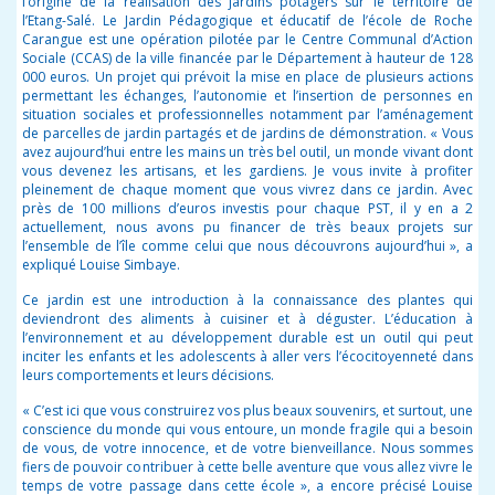
l’origine de la réalisation des jardins potagers sur le territoire de
l’Etang-Salé. Le Jardin Pédagogique et éducatif de l’école de Roche
Carangue est une opération pilotée par le Centre Communal d’Action
Sociale (CCAS) de la ville financée par le Département à hauteur de 128
000 euros. Un projet qui prévoit la mise en place de plusieurs actions
permettant les échanges, l’autonomie et l’insertion de personnes en
situation sociales et professionnelles notamment par l’aménagement
de parcelles de jardin partagés et de jardins de démonstration. «
Vous
avez
aujourd’hui
entre les mains un très bel outil, un monde vivant dont
vous devenez les artisans, et les gardiens. Je vous invite à profiter
pleinement de chaque moment que vous vivrez dans ce jardin. Avec
près de 100 millions d’euros investis pour chaque PST, il y en a 2
actuellement, nous avons pu financer de très beaux projets sur
l’ensemble de l’île comme celui que nous découvrons
aujourd’hui
», a
expliqué Louise Simbaye.
Ce jardin est une introduction à la connaissance des plantes qui
deviendront des aliments à cuisiner et à déguster. L’éducation à
l’environnement et au développement durable est un outil qui peut
inciter les enfants et les adolescents à aller vers l’écocitoyenneté dans
leurs comportements et leurs décisions.
« C’est ici que vous construirez vos plus beaux souvenirs, et surtout, une
conscience du monde qui vous entoure, un monde fragile qui a besoin
de vous, de votre innocence, et de votre bienveillance. Nous sommes
fiers de pouvoir contribuer à cette belle aventure que vous allez vivre le
temps de votre passage dans cette école », a encore précisé Louise