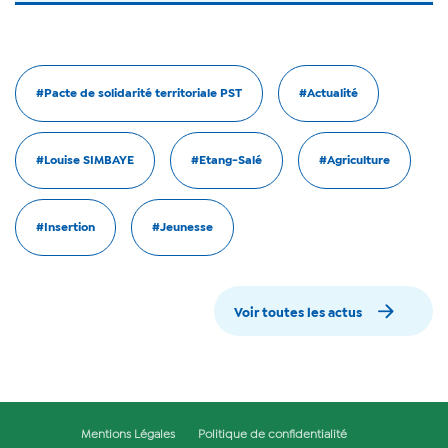
#Pacte de solidarité territoriale PST
#Actualité
#Louise SIMBAYE
#Etang-Salé
#Agriculture
#Insertion
#Jeunesse
Voir toutes les actus
Mentions Légales
Politique de confidentialité