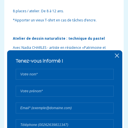
8 places / atelier. De 8 à 12 ans.
*Apporter un vieux T-shirt en cas de tâches d’encre.
Atelier de dessin naturaliste : technique du pastel
Avec Nadia CHARLES - artiste en résidence «Patrimoine et
création»
Le mardi 3 août de 10h à 12h et de 13h30 à 15h30.
Le mercredi 4 août de 10h à 12h et de 13h30 à 15h30.
Le jeudi 5 août de 10h à 12h.
Le jeudi 5 août de 13h30 à 15h30 (spécial parents et enfants)
8 places / atelier. De 8 à 12 ans.