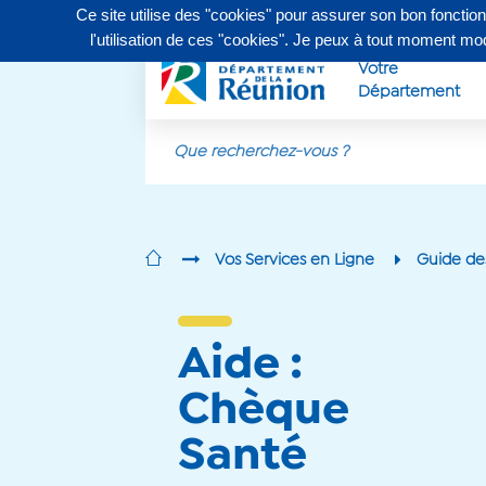
Ce site utilise des "cookies" pour assurer son bon fonctio
Contactez-nous au
0262 90 30 30
, du lundi au vendr
l'utilisation de ces "cookies". Je peux à tout moment m
Votre
Département
Aller au contenu principal
Vos Services en Ligne
Guide de
Aide :
Chèque
Santé