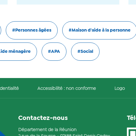
#Personnes âgées
#Maison d'aide à la personne
ide ménagère
#APA
#Social
dentialité
Accessibilité : non conforme
Logo
Contactez-nous
Té
Département de la Réunion