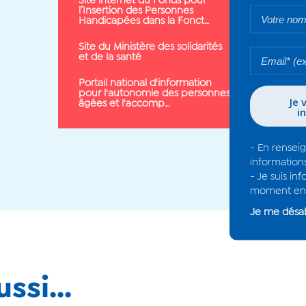
Site internet du Fonds pour
l’Insertion des Personnes
Handicapées dans la Fonct…
Site du Ministère des solidarités
et de la santé
Portail national d'information
pour l'autonomie des personnes
âgées et l'accomp…
ssi...