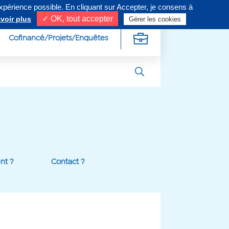
expérience possible. En cliquant sur Accepter, je consens à
ivez-nous sur
✓ OK, tout accepter
voir plus
Gérer les cookies
Cofinancé/Projets/Enquêtes
t ?
Contact ?