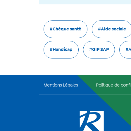
#Chèque santé
#Aide sociale
#Handicap
#GIP SAP
#A
Mentions Légales
Politique de confi