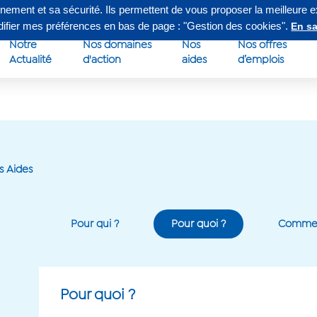
nnement et sa sécurité. Ils permettent de vous proposer la meilleure 
edi de 8h à 16h30
Su
odifier mes préférences en bas de page : "Gestion des cookies".
En sa
Notre
Nos domaines
Nos
Nos offres
Actualité
d'action
aides
d’emplois
s Aides
Pour qui ?
Pour quoi ?
Commen
Pour quoi ?