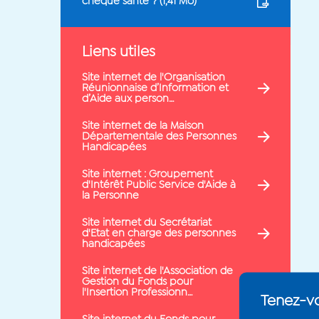
chèque santé ? (
1,41 Mo
)
Liens utiles
Site internet de l'Organisation
Réunionnaise d’Information et
d’Aide aux person…
Site internet de la Maison
Départementale des Personnes
Handicapées
Site internet : Groupement
d'Intérêt Public Service d'Aide à
la Personne
Site internet du Secrétariat
d'Etat en charge des personnes
handicapées
Site internet de l'Association de
Gestion du Fonds pour
l'Insertion Professionn…