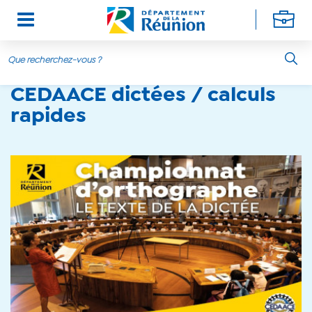
Aller au contenu principal
CEDAACE dictées / calculs
rapides