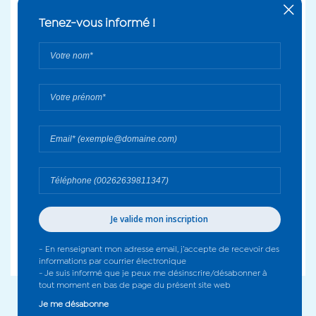
+
Tenez-vous informé !
Votre
nom*
Votre
prénom*
Votre
email*
Votre
numéro
de
Le canton 4 inclut la totalité de la commune de Sainte-Suzanne,
téléphone
à laquelle s’ajoutent les quartiers de Cambuston et de Petit-
Bazar à Saint-André. Une zone qui renferme de fortes
potentialités, notamment en matière de tourisme et
d’agriculture. D’autres atouts demandent à y être développés.
- En renseignant mon adresse email, j’accepte de recevoir des
informations par courrier électronique
- Je suis informé que je peux me désinscrire/désabonner à
tout moment en bas de page du présent site web
Je me désabonne