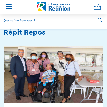
Aller au contenu principal
Répit Repos