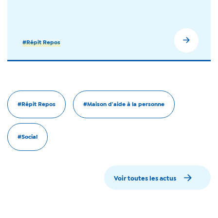
#Répit Repos
#Répit Repos
#Maison d'aide à la personne
#Social
Voir toutes les actus