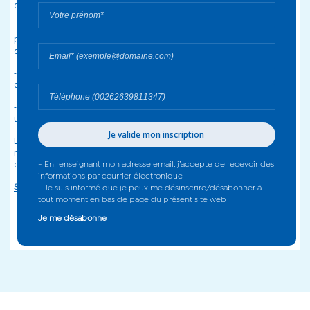
décloisonnement des logiques sociales, médicosociales et sanitaires)
- renforcement de la qualité de service déployée en faveur des
publics cibles et anticipation des besoins à venir (équilibre offre /
demandes)
- lisibilité, clarté et efficience des dispositifs concourant au maintien à
domicile
- mise en reliance des actions et mutualisation des ressources dans
un contexte de tensions budgétaires.
Le GIP peut servir des aides sociales directes ou indirectes, selon les
modalités retenues : soit en prise en charge par ses membres, soit en
complément de celles de ses membres.
Site Internet de la Maison de l'Aide à la Personne GIP SAP