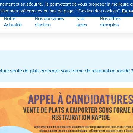
nnement et sa sécurité. Ils permettent de vous proposer la meilleure 
edi de 8h à 16h30
Su
odifier mes préférences en bas de page : "Gestion des cookies".
En sa
Notre
Nos domaines
Nos
Nos offres
Actualité
d'action
aides
d’emplois
oture vente de plats emporter sous forme de restauration rapide 