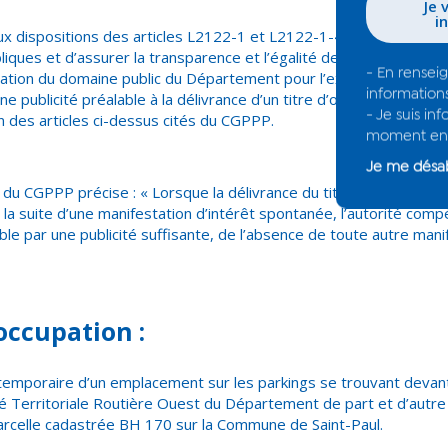
aux dispositions des articles L2122-1 et L2122-1-4 du code généra
iques et d’assurer la transparence et l’égalité de traitement des
pation du domaine public du Département pour l’exercice d’activi
une publicité préalable à la délivrance d’un titre d’occupation tem
on des articles ci-dessus cités du CGPPP.
 du CGPPP précise : « Lorsque la délivrance du titre mentionné l’
la suite d’une manifestation d’intérêt spontanée, l’autorité comp
ble par une publicité suffisante, de l’absence de toute autre mani
’occupation :
 temporaire d’un emplacement sur les parkings se trouvant devant
é Territoriale Routière Ouest du Département de part et d’autre 
parcelle cadastrée BH 170 sur la Commune de Saint-Paul.