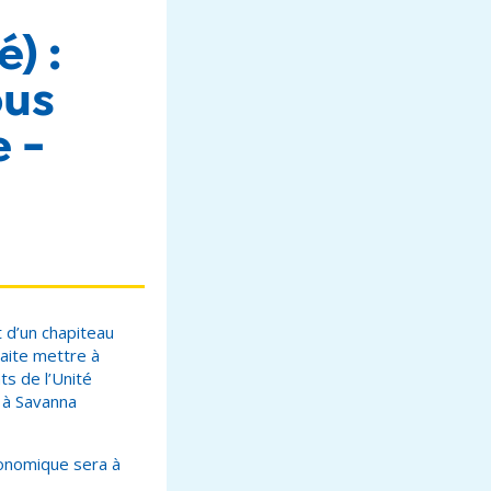
) :
ous
 -
 d’un chapiteau
aite mettre à
s de l’Unité
l à Savanna
conomique sera à