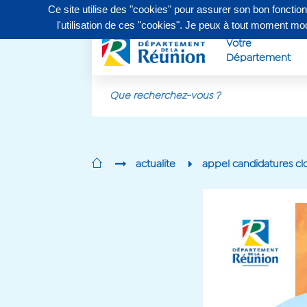
Ce site utilise des "cookies" pour assurer son bon fonctio
Contactez-nous au
0262 90 30 30
, du lundi au vendr
l'utilisation de ces "cookies". Je peux à tout moment m
Votre
Département
Aller au contenu principal
actualite
appel candidatures cl