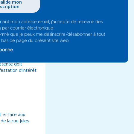
l de la propriété
 candidats
té économique,
poraire du domaine
article L2122-1 du
étente doit
festation d’intérêt
 et face aux
de la rue Jules