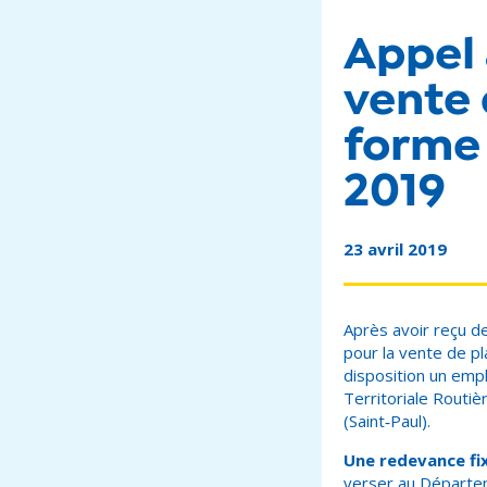
Appel 
vente 
forme 
2019
23 avril 2019
Après avoir reçu d
pour la vente de p
disposition un emp
Territoriale Routiè
(Saint‑Paul).
Une
redevance fi
verser au Départem